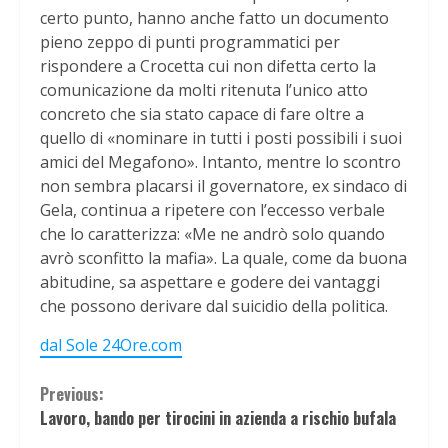
certo punto, hanno anche fatto un documento
pieno zeppo di punti programmatici per
rispondere a Crocetta cui non difetta certo la
comunicazione da molti ritenuta l’unico atto
concreto che sia stato capace di fare oltre a
quello di «nominare in tutti i posti possibili i suoi
amici del Megafono». Intanto, mentre lo scontro
non sembra placarsi il governatore, ex sindaco di
Gela, continua a ripetere con l’eccesso verbale
che lo caratterizza: «Me ne andrò solo quando
avrò sconfitto la mafia». La quale, come da buona
abitudine, sa aspettare e godere dei vantaggi
che possono derivare dal suicidio della politica.
dal Sole 24Ore.com
Continue
Previous:
Lavoro, bando per tirocini in azienda a rischio bufala
Reading