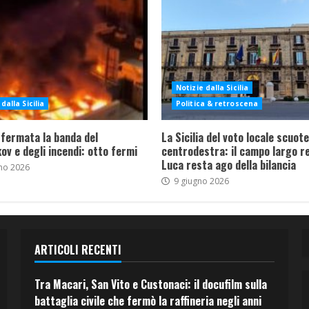
Notizie dalla Sicilia
dalla Sicilia
Politica & retroscena
 fermata la banda del
La Sicilia del voto locale scuote 
ov e degli incendi: otto fermi
centrodestra: il campo largo re
Luca resta ago della bilancia
no 2026
9 giugno 2026
ARTICOLI RECENTI
Tra Macari, San Vito e Custonaci: il docufilm sulla
battaglia civile che fermò la raffineria negli anni