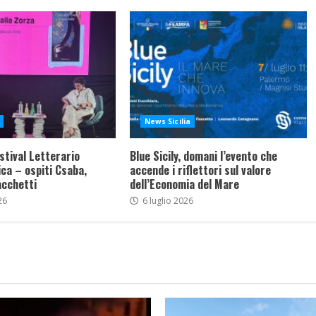
News Sicilia
stival Letterario
Blue Sicily, domani l’evento che
ca – ospiti Csaba,
accende i riflettori sul valore
acchetti
dell’Economia del Mare
26
6 luglio 2026