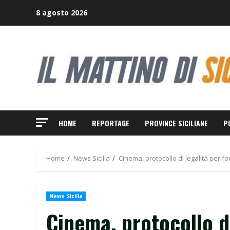
Skip
8 agosto 2026
to
content
HOME
REPORTAGE
PROVINCE SICILIANE
P
Home
News Sicilia
Cinema, protocollo di legalità per f
News Sicilia
Cinema, protocollo d