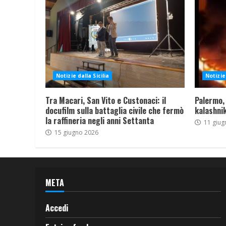
Notizie dalla Sicilia
Notizie 
Tra Macari, San Vito e Custonaci: il
Palermo,
docufilm sulla battaglia civile che fermò
kalashnik
la raffineria negli anni Settanta
11 giug
15 giugno 2026
META
Accedi