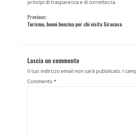
principi di trasparenza e di correttezza.
Continue
Previous:
Turismo, buoni benzina per chi visita Siracusa
Reading
Lascia un commento
Il tuo indirizzo email non sarà pubblicato.
I cam
Commento
*