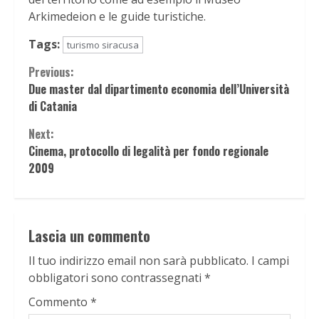
Arkimedeion e le guide turistiche.
Tags:
turismo siracusa
Continue
Previous:
Due master dal dipartimento economia dell’Università
Reading
di Catania
Next:
Cinema, protocollo di legalità per fondo regionale
2009
Lascia un commento
Il tuo indirizzo email non sarà pubblicato.
I campi
obbligatori sono contrassegnati
*
Commento
*