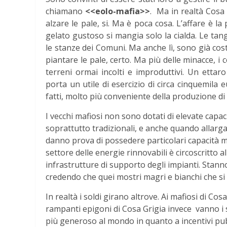
chiamano
<<eolo-mafia>>
. Ma in realtà Cosa
alzare le pale, si. Ma è poca cosa. L’affare è la
gelato gustoso si mangia solo la cialda. Le tan
le stanze dei Comuni. Ma anche lì, sono già cos
piantare le pale, certo. Ma più delle minacce, i c
terreni ormai incolti e improduttivi. Un ettaro
porta un utile di esercizio di circa cinquemila
fatti, molto più conveniente della produzione di o
I vecchi mafiosi non sono dotati di elevate capaci
soprattutto tradizionali, e anche quando allargan
danno prova di possedere particolari capacità man
settore delle energie rinnovabili è circoscritto a
infrastrutture di supporto degli impianti. Stanno l
credendo che quei mostri magri e bianchi che si
In realtà i soldi girano altrove. Ai mafiosi di Cos
rampanti epigoni di Cosa Grigia invece vanno i sold
più generoso al mondo in quanto a incentivi pubb