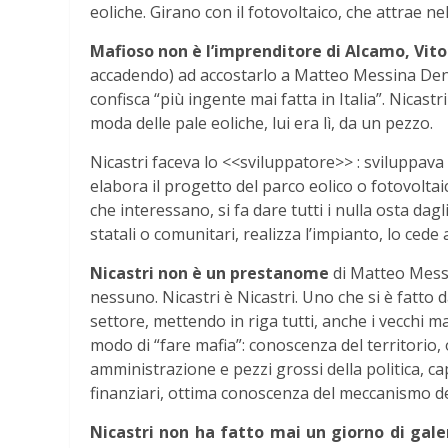
eoliche. Girano con il fotovoltaico, che attrae ne
Mafioso non è l’imprenditore di Alcamo, Vito
accadendo) ad accostarlo a Matteo Messina Denar
confisca “più ingente mai fatta in Italia”. Nicas
moda delle pale eoliche, lui era lì, da un pezzo.
Nicastri faceva lo <<sviluppatore>> : sviluppava 
elabora il progetto del parco eolico o fotovoltaic
che interessano, si fa dare tutti i nulla osta dag
statali o comunitari, realizza l’impianto, lo cede
Nicastri non è un prestanome
di Matteo Messin
nessuno. Nicastri è Nicastri. Uno che si è fatto d
settore, mettendo in riga tutti, anche i vecchi m
modo di “fare mafia”: conoscenza del territorio, 
amministrazione e pezzi grossi della politica, ca
finanziari, ottima conoscenza del meccanismo dei
Nicastri non ha fatto mai un giorno di gal