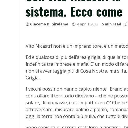
sistema. Ecco come
Giacomo Di Girolamo
4 aprile 2013
5 min read
Vito Nicastri non è un imprenditore, è un metodo. 
Ed è qualcosa di più dell’area grigia, di quella zo
indefinita tra imprese e mafia. E’ un modo di fa
non si avvantaggia più di Cosa Nostra, ma si fa, 
Grigia.
I vecchi boss non hanno capito niente. Erano a
controllare il territorio dicevano – che ne posso
solare, di biomasse, e di “impatto zero”? Che ne 
attraversare, misurare palmo a palmo, comandare,
oggi la terra non conta più nulla, che tutto è di
Sono convinti di essere stati loro a gestire il 