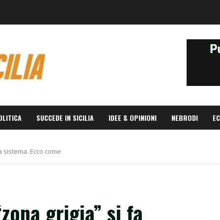
OLITICA
SUCCEDE IN SICILIA
IDEE & OPINIONI
NEBRODI
EC
 fa sistema. Ecco come
zona grigia” si fa