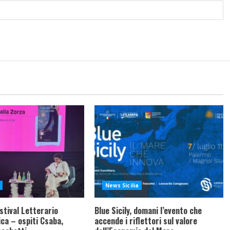
News Sicilia
stival Letterario
Blue Sicily, domani l’evento che
ca – ospiti Csaba,
accende i riflettori sul valore