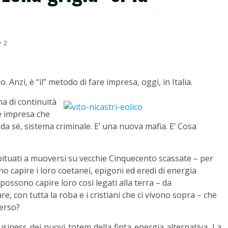
2
Anzi, è “il” metodo di fare impresa, oggi, in Italia.
na di continuità
re impresa che
da sé, sistema criminale. E’ una nuova mafia. E’ Cosa
bituati a muoversi su vecchie Cinquecento scassate – per
no capire i loro coetanei, epigoni ed eredi di energia
possono capire loro così legati alla terra – da
 con tutta la roba e i cristiani che ci vivono sopra – che
verso?
business dei nuovi totem della finta energia alternativa. La