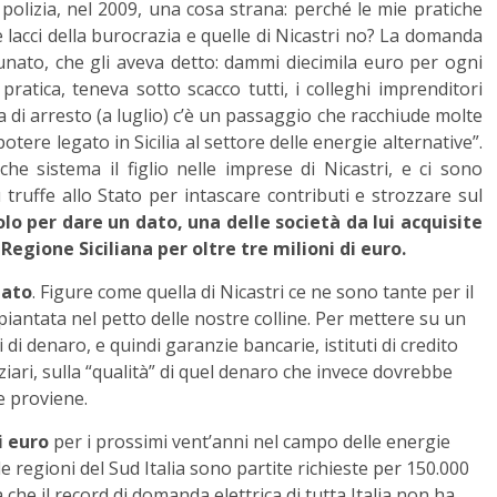
olizia, nel 2009, una cosa strana: perché le mie pratiche
le lacci della burocrazia e quelle di Nicastri no? La domanda
rtunato, che gli aveva detto: dammi diecimila euro per ogni
n pratica, teneva sotto scacco tutti, i colleghi imprenditori
a di arresto (a luglio) c’è un passaggio che racchiude molte
otere legato in Sicilia al settore delle energie alternative”.
che sistema il figlio nelle imprese di Nicastri, e ci sono
 truffe allo Stato per intascare contributi e strozzare sul
solo per dare un dato, una delle società da lui acquisite
Regione Siciliana per oltre tre milioni di euro.
lato
. Figure come quella di Nicastri ce ne sono tante per il
piantata nel petto delle nostre colline. Per mettere su un
di denaro, e quindi garanzie bancarie, istituti di credito
ziari, sulla “qualità” di quel denaro che invece dovrebbe
e proviene.
i euro
per i prossimi vent’anni nel campo delle energie
e regioni del Sud Italia sono partite richieste per 150.000
che il record di domanda elettrica di tutta Italia non ha