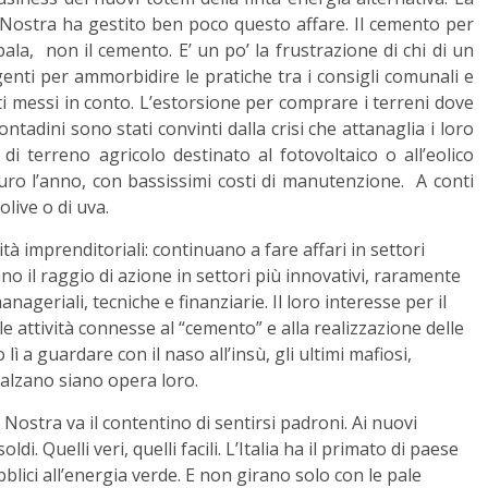
 Nostra ha gestito ben poco questo affare. Il cemento per
 pala, non il cemento. E’ un po’ la frustrazione di chi di un
genti per ammorbidire le pratiche tra i consigli comunali e
ti messi in conto. L’estorsione per comprare i terreni dove
ontadini sono stati convinti dalla crisi che attanaglia i loro
 di terreno agricolo destinato al fotovoltaico o all’eolico
 euro l’anno, con bassissimi costi di manutenzione. A conti
live o di uva.
tà imprenditoriali: continuano a fare affari in settori
o il raggio di azione in settori più innovativi, raramente
ageriali, tecniche e finanziarie. Il loro interesse per il
lle attività connesse al “cemento” e alla realizzazione delle
ì a guardare con il naso all’insù, gli ultimi mafiosi,
 alzano siano opera loro.
a Nostra va il contentino di sentirsi padroni. Ai nuovi
i. Quelli veri, quelli facili. L’Italia ha il primato di paese
lici all’energia verde. E non girano solo con le pale