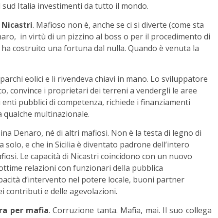
l sud Italia investimenti da tutto il mondo.
 Nicastri
. Mafioso non è, anche se ci si diverte (come sta
o, in virtù di un pizzino al boss o per il procedimento di
tri ha costruito una fortuna dal nulla. Quando è venuta la
parchi eolici e li rivendeva chiavi in mano. Lo sviluppatore
o, convince i proprietari dei terreni a vendergli le aree
li enti pubblici di competenza, richiede i finanziamenti
 a qualche multinazionale.
a Denaro, né di altri mafiosi. Non è la testa di legno di
a solo, e che in Sicilia è diventato padrone dell’intero
afiosi. Le capacità di Nicastri coincidono con un nuovo
ottime relazioni con funzionari della pubblica
pacità d’intervento nel potere locale, buoni partner
 contributi e delle agevolazioni.
era per mafia
. Corruzione tanta. Mafia, mai. Il suo collega