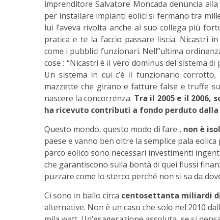
imprenditore Salvatore Moncada denuncia alla p
per installare impianti eolici si fermano tra mil
lui l’aveva rivolta anche al suo collega più fo
pratica e te la faccio passare liscia. Nicastri i
come i pubblici funzionari. Nell’’ultima ordinanz
cose : “Nicastri è il vero dominus del sistema di p
Un sistema in cui c’è il funzionario corrotto, 
mazzette che girano e fatture false e truffe su
nascere la concorrenza.
Tra il 2005 e il 2006, 
ha ricevuto contributi a fondo perduto dalla 
Questo mondo, questo modo di fare ,
non è iso
paese e vanno ben oltre la semplice pala eolica 
parco eolico sono necessari investimenti ingenti 
che garantiscono sulla bontà di quei flussi finan
puzzare come lo sterco perché non si sa da dov
Ci sono in ballo circa
centosettanta miliardi d
alternative. Non è un caso che solo nel 2010 dall
mila watt. Un’esagerazione assoluta, se si pensa 