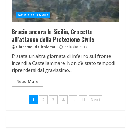
Notizie dalla Sicilia
Brucia ancora la Sicilia, Crocetta
all’attacco della Protezione Civile
Giacomo Di Girolamo
26 luglio 2017
E’ stata un’altra giornata di inferno sul fronte
incendi a Castellammare. Non c’è stato tempodi
riprendersi dal gravissimo...
Read More
Navigazione
1
2
3
4
…
11
Next
articoli