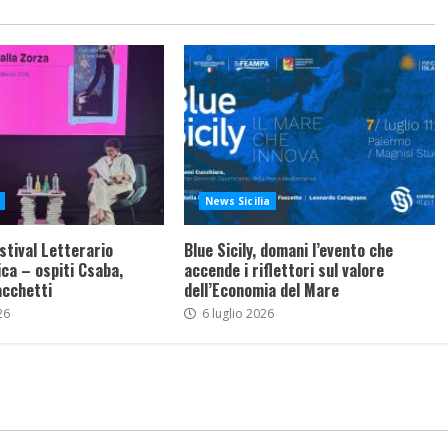
News Sicilia
stival Letterario
Blue Sicily, domani l’evento che
ca – ospiti Csaba,
accende i riflettori sul valore
acchetti
dell’Economia del Mare
26
6 luglio 2026