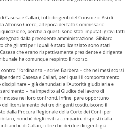
i Casesa e Callari, tutti dirigenti del Consorzio Asi di
da Alfonso Cicero, all’epoca dei fatti Commissario
iquidazione, perché a questi sono stati imputati gravi fatti
i assegnati dalla precedente amministrazione. Gibilaro
 che gli atti per i quali è stato licenziato sono stati
a Casesa che erano rispettivamente presidente e dirigente
Tribunale ha comunque respinto il ricorso.
so contro “l’ordinanza – scrive Barbera – che nei mesi scorsi
 dipendenti Casesa e Callari, per i quali il comportamento
disciplinare – già denunciati all’Autorità giudiziaria e
risarcimento – ha impedito al Giudice del lavoro di
i mosse nei loro confronti. Infine, pare opportuno
del licenziamento dei tre dirigenti costituiscono il
to dalla Procura Regionale della Corte dei Conti per
ibilaro, nonché degli inviti a comparire disposti dalla
ti anche di Callari, oltre che dei due dirigenti già