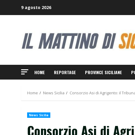
Skip
9 agosto 2026
to
content
HOME
REPORTAGE
PROVINCE SICILIANE
P
Home
News Sicilia
Consorzio Asi di Agrigento: il Tribun
News Sicilia
Consorzio Asi di Agri