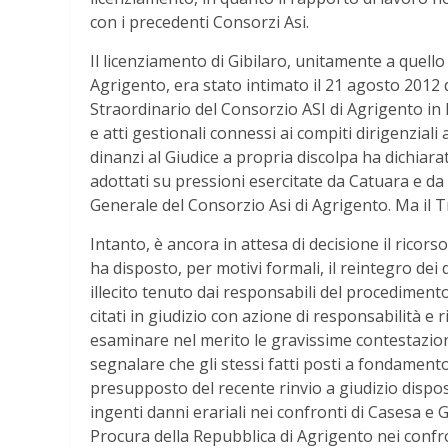
con i precedenti Consorzi Asi.
Il licenziamento di Gibilaro, unitamente a quello d
Agrigento, era stato intimato il 21 agosto 2012 
Straordinario del Consorzio ASI di Agrigento in l
e atti gestionali connessi ai compiti dirigenzial
dinanzi al Giudice a propria discolpa ha dichiarato
adottati su pressioni esercitate da Catuara e d
Generale del Consorzio Asi di Agrigento. Ma il 
Intanto, è ancora in attesa di decisione il ricor
ha disposto, per motivi formali, il reintegro dei
illecito tenuto dai responsabili del procedimento 
citati in giudizio con azione di responsabilità e 
esaminare nel merito le gravissime contestazion
segnalare che gli stessi fatti posti a fondamento 
presupposto del recente rinvio a giudizio dispos
ingenti danni erariali nei confronti di Casesa e G
Procura della Repubblica di Agrigento nei confron