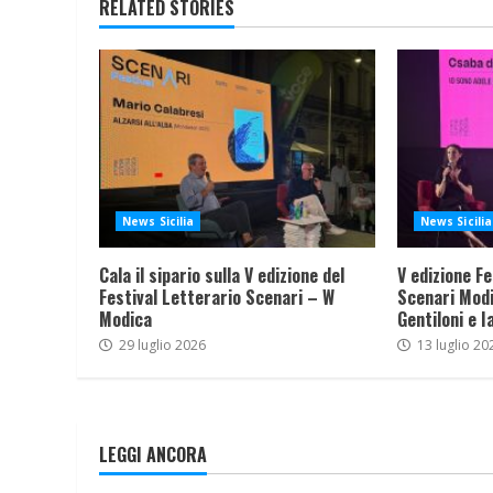
RELATED STORIES
News Sicilia
News Sicilia
Cala il sipario sulla V edizione del
V edizione Fe
Festival Letterario Scenari – W
Scenari Modi
Modica
Gentiloni e I
29 luglio 2026
13 luglio 20
LEGGI ANCORA