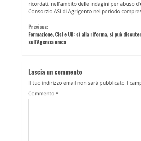
ricordati, nell’ambito delle indagini per abuso d’
Consorzio ASI di Agrigento nel periodo compreso 
Continue
Previous:
Formazione, Cisl e Uil: sì alla riforma, si può discute
Reading
sull’Agenzia unica
Lascia un commento
Il tuo indirizzo email non sarà pubblicato.
I cam
Commento
*