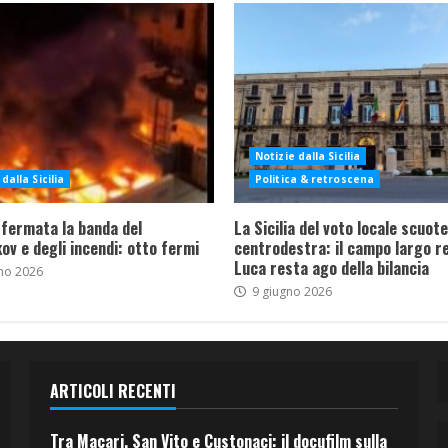
Notizie dalla Sicilia
dalla Sicilia
Politica & retroscena
 fermata la banda del
La Sicilia del voto locale scuote 
ov e degli incendi: otto fermi
centrodestra: il campo largo re
Luca resta ago della bilancia
no 2026
9 giugno 2026
ARTICOLI RECENTI
Tra Macari, San Vito e Custonaci: il docufilm sulla