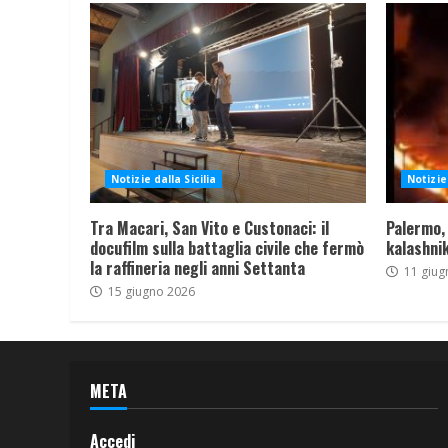
Notizie dalla Sicilia
Notizie 
Tra Macari, San Vito e Custonaci: il
Palermo,
docufilm sulla battaglia civile che fermò
kalashnik
la raffineria negli anni Settanta
11 giug
15 giugno 2026
META
Accedi