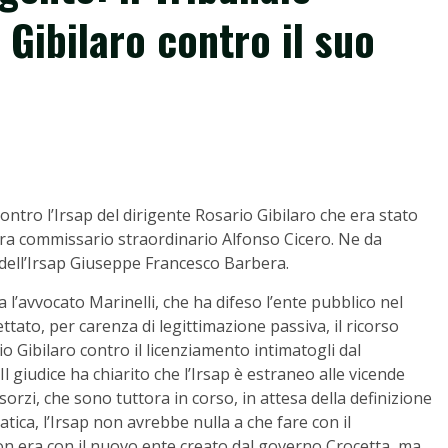
i Gibilaro contro il suo
contro l’Irsap del dirigente Rosario Gibilaro che era stato
lora commissario straordinario Alfonso Cicero. Ne da
dell’Irsap Giuseppe Francesco Barbera.
 l’avvocato Marinelli, che ha difeso l’ente pubblico nel
tato, per carenza di legittimazione passiva, il ricorso
o Gibilaro contro il licenziamento intimatogli dal
Il giudice ha chiarito che l’Irsap è estraneo alle vicende
sorzi, che sono tuttora in corso, in attesa della definizione
atica, l’Irsap non avrebbe nulla a che fare con il
non era con il nuovo ente creato dal governo Crocetta, ma