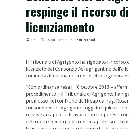
respinge il ricorso d
licenziamento
S.B.
15 ottobre 2013
2 min read
Il Tribunale di Agrigento ha rigettato il ricorso 
licenziato dal Consorzio Asi agrigentino dall’al
comunicazione una nota del direttore generale 
“Con ordinanza resa il 10 ottobre 2013 – afferma
procedimento – il Tribunale di Agrigento ha riget
promosso nei confronti dell’Irsap dal rag. Rosari
consorzio Asi di Agrigento, oggi in liquidazione. 
relative ai rapporti di lavoro con i soppressi con
della dotazione organica dell’Irsap stesso”. In pr
licenziamento, in quanto il rapporto di lavoro 