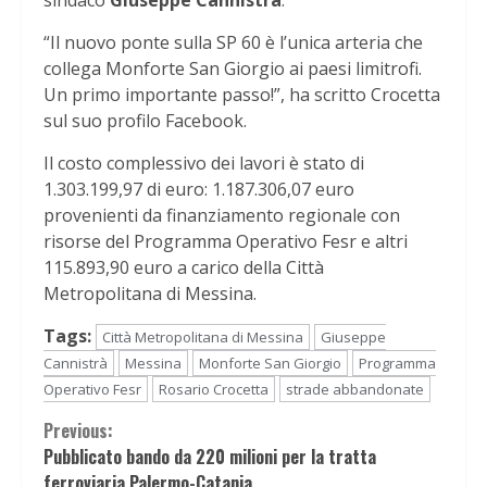
sindaco
Giuseppe Cannistrà
.
“Il nuovo ponte sulla SP 60 è l’unica arteria che
collega Monforte San Giorgio ai paesi limitrofi.
Un primo importante passo!”, ha scritto Crocetta
sul suo profilo Facebook.
Il costo complessivo dei lavori è stato di
1.303.199,97 di euro: 1.187.306,07 euro
provenienti da finanziamento regionale con
risorse del Programma Operativo Fesr e altri
115.893,90 euro a carico della Città
Metropolitana di Messina.
Tags:
Città Metropolitana di Messina
Giuseppe
Cannistrà
Messina
Monforte San Giorgio
Programma
Operativo Fesr
Rosario Crocetta
strade abbandonate
Continue
Previous:
Pubblicato bando da 220 milioni per la tratta
Reading
ferroviaria Palermo-Catania