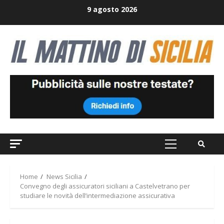
Skip
9 agosto 2026
to
content
Primary
Menu
Home
News Sicilia
Convegno degli assicuratori siciliani a Castelvetrano per
studiare le novità dell’intermediazione assicurativa