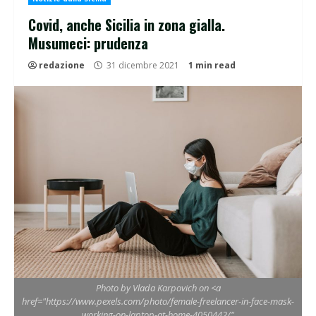
Covid, anche Sicilia in zona gialla.
Musumeci: prudenza
redazione
31 dicembre 2021
1 min read
Photo by Vlada Karpovich on <a
href="https://www.pexels.com/photo/female-freelancer-in-face-mask-
working-on-laptop-at-home-4050442/"