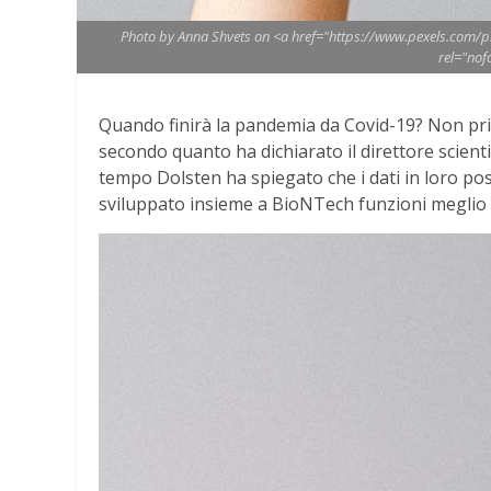
Photo by Anna Shvets on <a href="https://www.pexels.com/p
rel="nof
Quando finirà la pandemia da Covid-19? Non prim
secondo quanto ha dichiarato il direttore scient
tempo Dolsten ha spiegato che i dati in loro po
sviluppato insieme a BioNTech funzioni meglio c