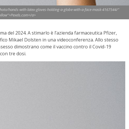
hoto/hands-with-latex-gloves-holding-a-globe-with-a-face-mask-4167544/"
ollow">Pexels.com</a>
a del 2024. A stimarlo è l’azienda farmaceutica Pfizer,
ifico Mikael Dolsten in una videoconferenza. Allo stesso
ssesso dimostrano come il vaccino contro il Covid-19
on tre dosi.