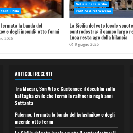
Notizie dalla Sicilia
dalla Sicilia
Politica & retroscena
 fermata la banda del
La Sicilia del voto locale scuote 
ov e degli incendi: otto fermi
centrodestra: il campo largo re
Luca resta ago della bilancia
no 2026
9 giugno 2026
ARTICOLI RECENTI
Tra Macari, San Vito e Custonaci: il docufilm sulla
battaglia civile che fermò la raffineria negli anni
Settanta
Palermo, fermata la banda del kalashnikov e degli
incendi: otto fermi