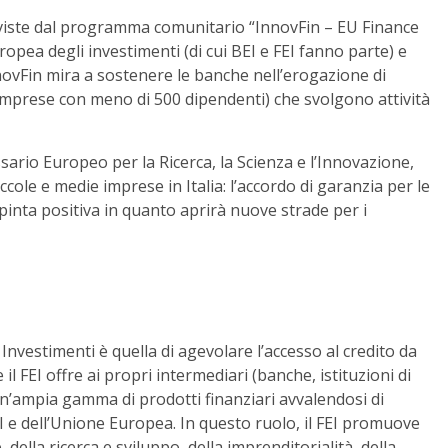
previste dal programma comunitario “InnovFin – EU Finance
pea degli investimenti (di cui BEI e FEI fanno parte) e
ovFin mira a sostenere le banche nell’erogazione di
imprese con meno di 500 dipendenti) che svolgono attività
io Europeo per la Ricerca, la Scienza e l’Innovazione,
iccole e medie imprese in Italia: l’accordo di garanzia per le
pinta positiva in quanto aprirà nuove strade per i
Investimenti è quella di agevolare l’accesso al credito da
 il FEI offre ai propri intermediari (banche, istituzioni di
 un’ampia gamma di prodotti finanziari avvalendosi di
BEI e dell’Unione Europea. In questo ruolo, il FEI promuove
 della ricerca e sviluppo, della imprenditorialità, della