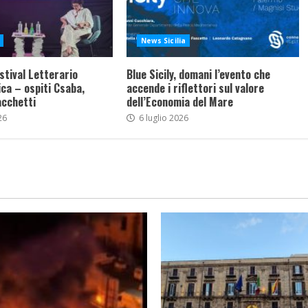
News Sicilia
stival Letterario
Blue Sicily, domani l’evento che
ca – ospiti Csaba,
accende i riflettori sul valore
acchetti
dell’Economia del Mare
26
6 luglio 2026