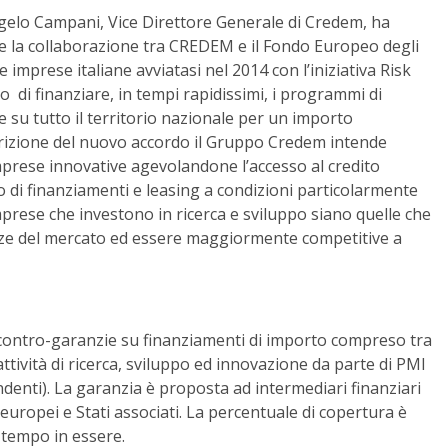
gelo Campani, Vice Direttore Generale di Credem, ha
ue la collaborazione tra CREDEM e il Fondo Europeo degli
 imprese italiane avviatasi nel 2014 con l’iniziativa Risk
 di finanziare, in tempi rapidissimi, i programmi di
te su tutto il territorio nazionale per un importo
scrizione del nuovo accordo il Gruppo Credem intende
prese innovative agevolandone l’accesso al credito
ro di finanziamenti e leasing a condizioni particolarmente
mprese che investono in ricerca e sviluppo siano quelle che
nze del mercato ed essere maggiormente competitive a
 contro-garanzie su finanziamenti di importo compreso tra
 attività di ricerca, sviluppo ed innovazione da parte di PMI
enti). La garanzia è proposta ad intermediari finanziari
i europei e Stati associati. La percentuale di copertura è
 tempo in essere.