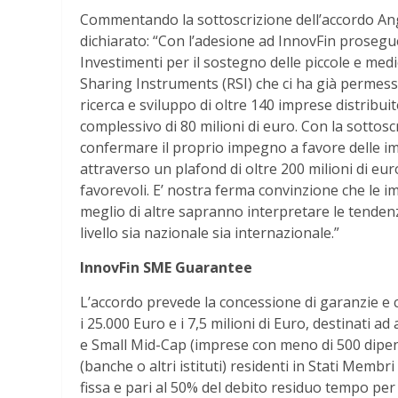
Commentando la sottoscrizione dell’accordo An
dichiarato: “Con l’adesione ad InnovFin proseg
Investimenti per il sostegno delle piccole e medie
Sharing Instruments (RSI) che ci ha già permesso
ricerca e sviluppo di oltre 140 imprese distribui
complessivo di 80 milioni di euro. Con la sotto
confermare il proprio impegno a favore delle im
attraverso un plafond di oltre 200 milioni di eu
favorevoli. E’ nostra ferma convinzione che le i
meglio di altre sapranno interpretare le tende
livello sia nazionale sia internazionale.”
InnovFin SME Guarantee
L’accordo prevede la concessione di garanzie e
i 25.000 Euro e i 7,5 milioni di Euro, destinati ad
e Small Mid-Cap (imprese con meno di 500 dipend
(banche o altri istituti) residenti in Stati Membr
fissa e pari al 50% del debito residuo tempo per