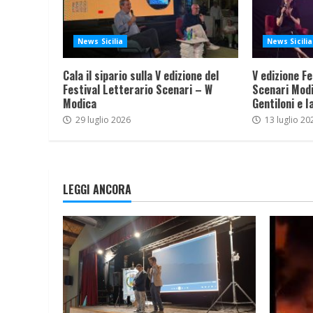
News Sicilia
News Sicilia
Cala il sipario sulla V edizione del
V edizione Fe
Festival Letterario Scenari – W
Scenari Modi
Modica
Gentiloni e I
29 luglio 2026
13 luglio 20
LEGGI ANCORA