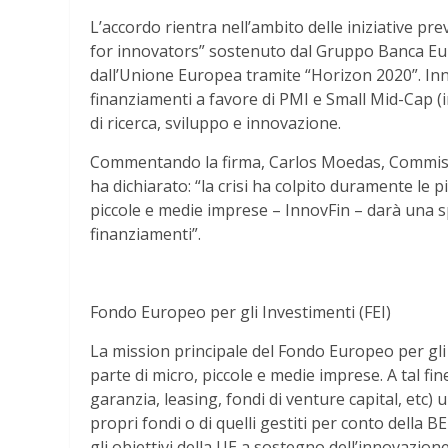
L’accordo rientra nell’ambito delle iniziative 
for innovators” sostenuto dal Gruppo Banca Euro
dall’Unione Europea tramite “Horizon 2020”. Inn
finanziamenti a favore di PMI e Small Mid-Cap (
di ricerca, sviluppo e innovazione.
Commentando la firma, Carlos Moedas, Commissar
ha dichiarato: “la crisi ha colpito duramente le p
piccole e medie imprese – InnovFin – darà una s
finanziamenti”.
Fondo Europeo per gli Investimenti (FEI)
La mission principale del Fondo Europeo per gli 
parte di micro, piccole e medie imprese. A tal fine
garanzia, leasing, fondi di venture capital, etc)
propri fondi o di quelli gestiti per conto della 
gli obiettivi della UE a sostegno dell’innovazione,