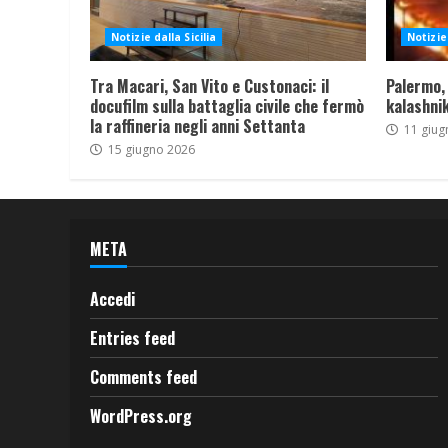
Notizie dalla Sicilia
Notizie 
Tra Macari, San Vito e Custonaci: il
Palermo,
docufilm sulla battaglia civile che fermò
kalashnik
la raffineria negli anni Settanta
11 giug
15 giugno 2026
META
Accedi
Entries feed
Comments feed
WordPress.org