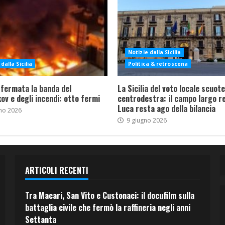
Notizie dalla Sicilia
dalla Sicilia
Politica & retroscena
 fermata la banda del
La Sicilia del voto locale scuote 
ov e degli incendi: otto fermi
centrodestra: il campo largo re
Luca resta ago della bilancia
no 2026
9 giugno 2026
ARTICOLI RECENTI
Tra Macari, San Vito e Custonaci: il docufilm sulla
battaglia civile che fermò la raffineria negli anni
Settanta