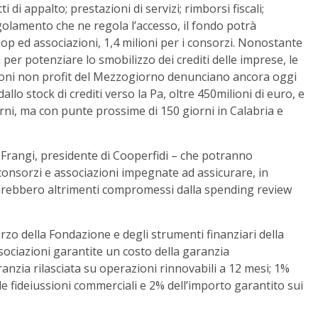
 di appalto; prestazioni di servizi; rimborsi fiscali;
egolamento che ne regola l’accesso, il fondo potrà
op ed associazioni, 1,4 milioni per i consorzi. Nonostante
per potenziare lo smobilizzo dei crediti delle imprese, le
iazioni non profit del Mezzogiorno denunciano ancora oggi
lo stock di crediti verso la Pa, oltre 450milioni di euro, e
orni, ma con punte prossime di 150 giorni in Calabria e
o Frangi, presidente di Cooperfidi – che potranno
consorzi e associazioni impegnate ad assicurare, in
e sarebbero altrimenti compromessi dalla spending review
orzo della Fondazione e degli strumenti finanziari della
ociazioni garantite un costo della garanzia
nzia rilasciata su operazioni rinnovabili a 12 mesi; 1%
e fideiussioni commerciali e 2% dell’importo garantito sui