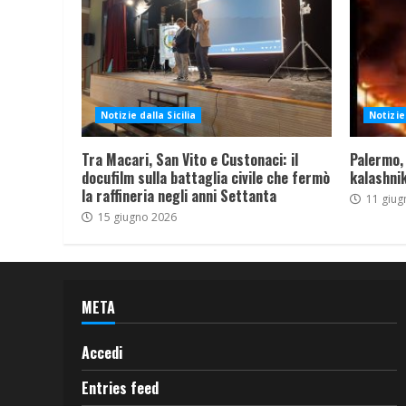
Notizie dalla Sicilia
Notizie 
Tra Macari, San Vito e Custonaci: il
Palermo,
docufilm sulla battaglia civile che fermò
kalashnik
la raffineria negli anni Settanta
11 giug
15 giugno 2026
META
Accedi
Entries feed