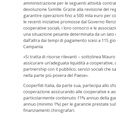
amministrazione per le seguenti attività: contratti
devoluzione 5xmille. Grazie alla revisione del r
garantire operazioni fino a 500 mila euro per co
le recenti iniziative promosse dal Governo Renzi 
cooperative sociali, i loro consorzi e le assoc
una situazione pesante determinata da un lato dal
dall’altra dai tempi di pagamento scesi a 115 gi
Campania.
«Si tratta di risorse rilevanti – sottolinea Maur
assicurare un’adeguata liquidità a cooperative, 
partnership con il pubblico, servizi sociali ch
nella parte più povera del Paese».
Cooperfidi Italia, da parte sua, partecipa allo sf
cooperazione assicurando alle cooperative e ass
particolarmente contenuto: l’1% annuo della gara
annuo (minimo 1%) per le garanzie prestate sull
finanziamenti chirografari.