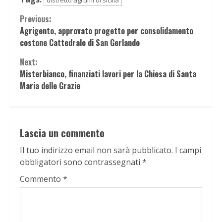
distretto agrumi di sicilia
Continue
Previous:
Agrigento, approvato progetto per consolidamento
Reading
costone Cattedrale di San Gerlando
Next:
Misterbianco, finanziati lavori per la Chiesa di Santa
Maria delle Grazie
Lascia un commento
Il tuo indirizzo email non sarà pubblicato.
I campi
obbligatori sono contrassegnati
*
Commento
*