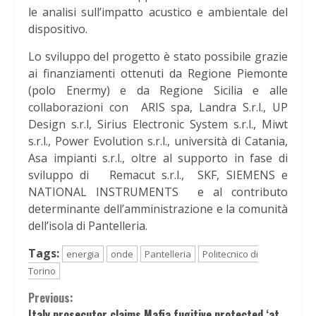
le analisi sull’impatto acustico e ambientale del
dispositivo.
Lo sviluppo del progetto è stato possibile grazie
ai finanziamenti ottenuti da Regione Piemonte
(polo Enermy) e da Regione Sicilia e alle
collaborazioni con ARIS spa, Landra S.r.l., UP
Design s.r.l, Sirius Electronic System s.r.l., Miwt
s.r.l., Power Evolution s.r.l., università di Catania,
Asa impianti s.r.l., oltre al supporto in fase di
sviluppo di Remacut s.r.l., SKF, SIEMENS e
NATIONAL INSTRUMENTS e al contributo
determinante dell’amministrazione e la comunità
dell’isola di Pantelleria.
Tags:
energia
onde
Pantelleria
Politecnico di
Torino
Continue
Previous:
Italy prosecutor claims Mafia fugitive protected ‘at