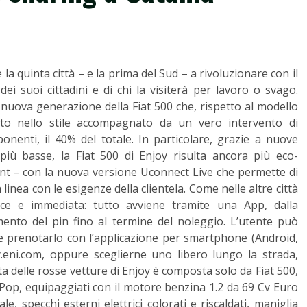
a quinta città – e la prima del Sud – a rivoluzionare con il
dei suoi cittadini e di chi la visiterà per lavoro o svago.
 nuova generazione della Fiat 500 che, rispetto al modello
o nello stile accompagnato da un vero intervento di
nenti, il 40% del totale. In particolare, grazie a nuove
iù basse, la Fiat 500 di Enjoy risulta ancora più eco-
ment – con la nuova versione Uconnect Live che permette di
inea con le esigenze della clientela. Come nelle altre città
ice e immediata: tutto avviene tramite una App, dalla
rimento del pin fino al termine del noleggio. L’utente può
o e prenotarlo con l’applicazione per smartphone (Android,
.eni.com, oppure sceglierne uno libero lungo la strada,
otta delle rosse vetture di Enjoy è composta solo da Fiat 500,
Pop, equipaggiati con il motore benzina 1.2 da 69 Cv Euro
, specchi esterni elettrici colorati e riscaldati, maniglia