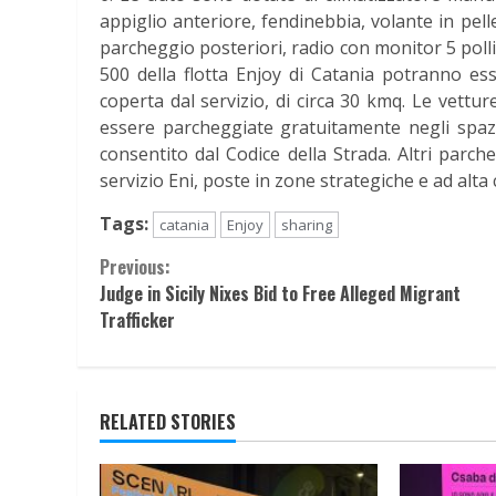
appiglio anteriore, fendinebbia, volante in pelle
parcheggio posteriori, radio con monitor 5 poll
500 della flotta Enjoy di Catania potranno essere
coperta dal servizio, di circa 30 kmq. Le vett
essere parcheggiate gratuitamente negli spazi 
consentito dal Codice della Strada. Altri parche
servizio Eni, poste in zone strategiche e ad alta c
Tags:
catania
Enjoy
sharing
Continue
Previous:
Judge in Sicily Nixes Bid to Free Alleged Migrant
Reading
Trafficker
RELATED STORIES