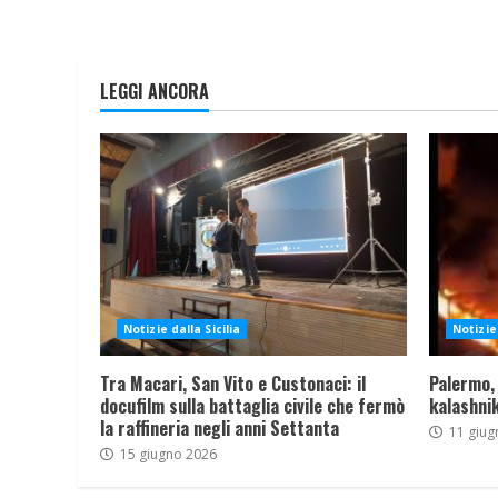
LEGGI ANCORA
Notizie dalla Sicilia
Notizie 
Tra Macari, San Vito e Custonaci: il
Palermo,
docufilm sulla battaglia civile che fermò
kalashnik
la raffineria negli anni Settanta
11 giug
15 giugno 2026