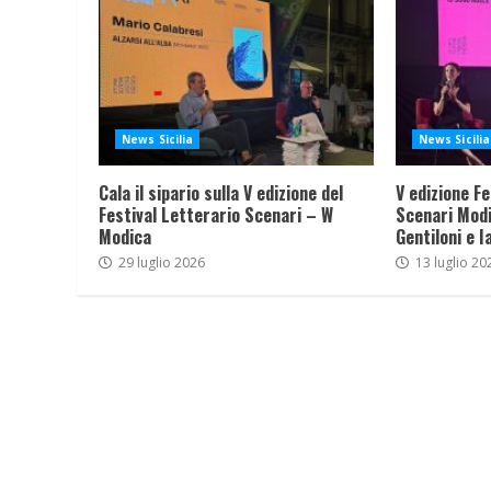
News Sicilia
News Sicilia
Cala il sipario sulla V edizione del
V edizione Fe
Festival Letterario Scenari – W
Scenari Modi
Modica
Gentiloni e I
29 luglio 2026
13 luglio 20