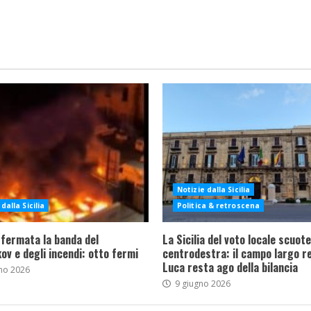
Notizie dalla Sicilia
dalla Sicilia
Politica & retroscena
 fermata la banda del
La Sicilia del voto locale scuote 
ov e degli incendi: otto fermi
centrodestra: il campo largo re
Luca resta ago della bilancia
no 2026
9 giugno 2026