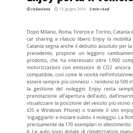
redazione
15 giugno 2016
2 min read
Dopo Milano, Roma, Firenze e Torino, Catania è l
car sharing a rilascio libero Enjoy la mobilità 
Catania segna anche il debutto assoluto per la
precedente, propone un leggero cambiament
prodotto, che ha interessato oltre 1.900 compo
motorizzazioni con emissioni di CO2 ancora p
compatibile, così come le novità nell’infotain
essere sempre più connessi – rendono la 500 in l
la gestione del noleggio Enjoy resta sempl
prenotazione all’apertura dell’auto, dall’inse
visualizzare la posizione del veicolo più vicin
iOS e Windows Phone) o tramite il sito enjoy
‘ingaggiarlo’ e iniziare subito il noleggio. La fl
precisamente da 170 esemplari in allestimento 
6. Le auto sono dotate di climatizzatore manuale