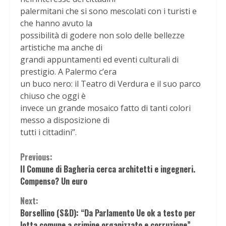
palermitani che si sono mescolati con i turisti e
che hanno avuto la
possibilità di godere non solo delle bellezze
artistiche ma anche di
grandi appuntamenti ed eventi culturali di
prestigio. A Palermo c’era
un buco nero: il Teatro di Verdura e il suo parco
chiuso che oggi è
invece un grande mosaico fatto di tanti colori
messo a disposizione di
tutti i cittadini”.
Continue
Previous:
Il Comune di Bagheria cerca architetti e ingegneri.
Reading
Compenso? Un euro
Next:
Borsellino (S&D): “Da Parlamento Ue ok a testo per
lotta comune a crimine organizzato e corruzione”