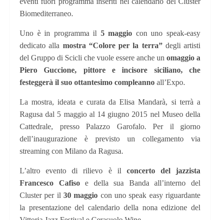
eventi fuori programma inseriti nel calendario del Cluster
Biomediterraneo.
Uno è in programma il
5 maggio
con uno speak-easy
dedicato alla
mostra “Colore per la terra”
degli artisti
del Gruppo di Scicli che vuole essere anche un
omaggio a
Piero Guccione, pittore e incisore siciliano, che
festeggerà il suo ottantesimo compleanno
all’Expo.
La mostra, ideata e curata da Elisa Mandarà, si terrà a
Ragusa dal 5 maggio al 14 giugno 2015 nel Museo della
Cattedrale,
presso Palazzo Garofalo. Per il giorno
dell’inaugurazione è previsto un collegamento via
streaming con Milano da Ragusa.
L’altro evento di rilievo è il
concerto del jazzista
Francesco Cafiso
e della sua Banda all’interno del
Cluster per il
30 maggio
con uno speak easy riguardante
la presentazione del calendario della nona edizione del
Vittoria Jazz Festival e Cerasuolo Wine.