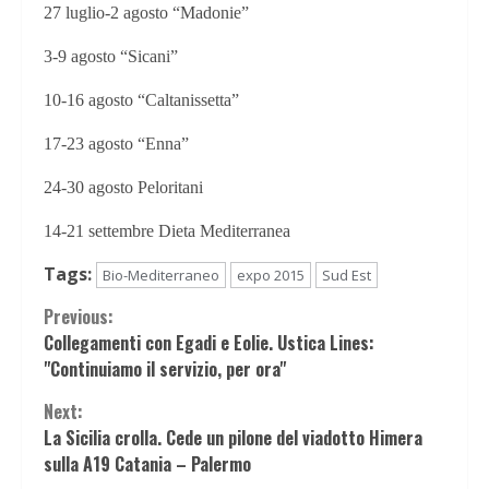
27 luglio-2 agosto “Madonie”
3-9 agosto “Sicani”
10-16 agosto “Caltanissetta”
17-23 agosto “Enna”
24-30 agosto Peloritani
14-21 settembre Dieta Mediterranea
Tags:
Bio-Mediterraneo
expo 2015
Sud Est
Continue
Previous:
Collegamenti con Egadi e Eolie. Ustica Lines:
Reading
"Continuiamo il servizio, per ora"
Next:
La Sicilia crolla. Cede un pilone del viadotto Himera
sulla A19 Catania – Palermo