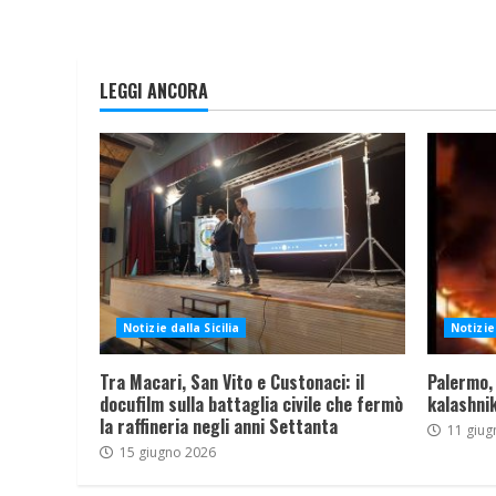
LEGGI ANCORA
Notizie dalla Sicilia
Notizie 
Tra Macari, San Vito e Custonaci: il
Palermo,
docufilm sulla battaglia civile che fermò
kalashnik
la raffineria negli anni Settanta
11 giug
15 giugno 2026