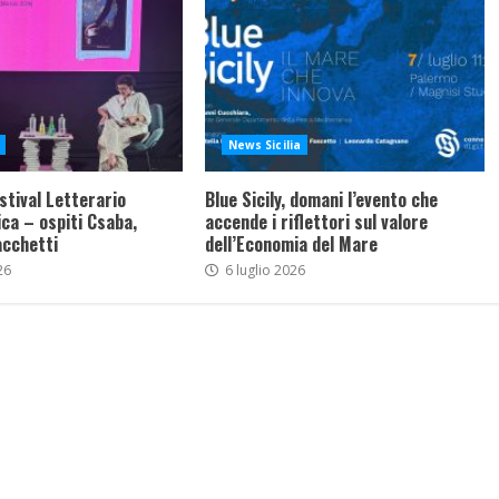
News Sicilia
stival Letterario
Blue Sicily, domani l’evento che
ca – ospiti Csaba,
accende i riflettori sul valore
acchetti
dell’Economia del Mare
26
6 luglio 2026