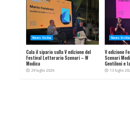
News Sicilia
News Sicilia
Cala il sipario sulla V edizione del
V edizione Fe
Festival Letterario Scenari – W
Scenari Modi
Modica
Gentiloni e I
29 luglio 2026
13 luglio 20