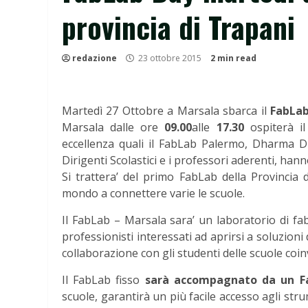
provincia di Trapani
redazione
23 ottobre 2015
2 min read
Martedì 27 Ottobre a Marsala sbarca il
FabLa
Marsala dalle ore
09.00
alle
17.30
ospiterà il
eccellenza quali il FabLab Palermo, Dharma Di
Dirigenti Scolastici e i professori aderenti, ha
Si trattera’ del primo FabLab della Provincia 
mondo a connettere varie le scuole.
Il FabLab – Marsala sara’ un laboratorio di fabb
professionisti interessati ad aprirsi a soluzioni d
collaborazione con gli studenti delle scuole coin
Il FabLab fisso
sarà accompagnato da un F
scuole, garantirà un più facile accesso agli stru