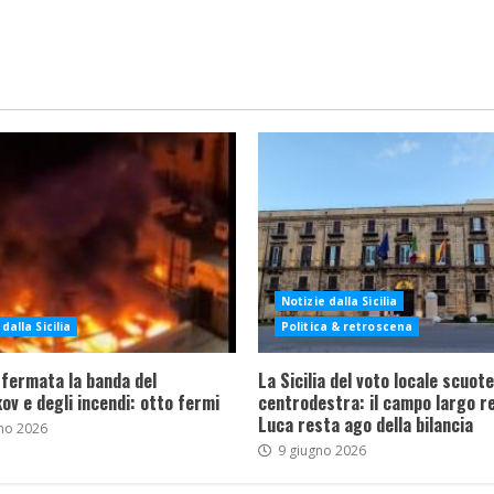
Notizie dalla Sicilia
dalla Sicilia
Politica & retroscena
 fermata la banda del
La Sicilia del voto locale scuote 
ov e degli incendi: otto fermi
centrodestra: il campo largo re
Luca resta ago della bilancia
no 2026
9 giugno 2026