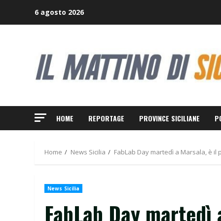
Skip
6 agosto 2026
to
content
HOME
REPORTAGE
PROVINCE SICILIANE
P
Home
News Sicilia
FabLab Day martedì a Marsala, è il p
News Sicilia
FabLab Day martedì a