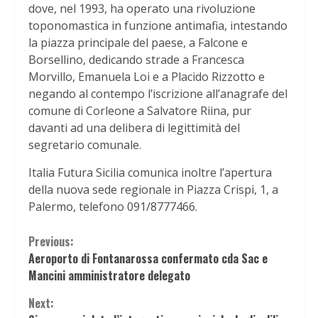
dove, nel 1993, ha operato una rivoluzione
toponomastica in funzione antimafia, intestando
la piazza principale del paese, a Falcone e
Borsellino, dedicando strade a Francesca
Morvillo, Emanuela Loi e a Placido Rizzotto e
negando al contempo l’iscrizione all’anagrafe del
comune di Corleone a Salvatore Riina, pur
davanti ad una delibera di legittimità del
segretario comunale.
Italia Futura Sicilia comunica inoltre l’apertura
della nuova sede regionale in Piazza Crispi, 1, a
Palermo, telefono 091/8777466.
Continue
Previous:
Aeroporto di Fontanarossa confermato cda Sac e
Reading
Mancini amministratore delegato
Next: