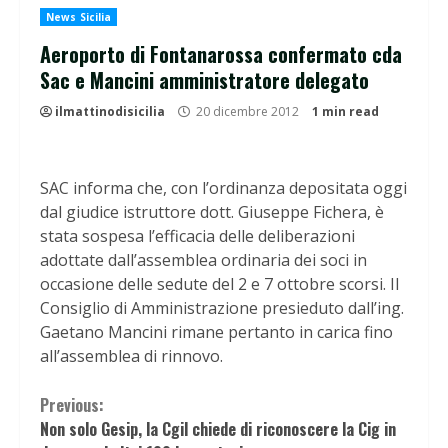
News Sicilia
Aeroporto di Fontanarossa confermato cda
Sac e Mancini amministratore delegato
ilmattinodisicilia
20 dicembre 2012
1 min read
SAC informa che, con l’ordinanza depositata oggi
dal giudice istruttore dott. Giuseppe Fichera, è
stata sospesa l’efficacia delle deliberazioni
adottate dall’assemblea ordinaria dei soci in
occasione delle sedute del 2 e 7 ottobre scorsi. Il
Consiglio di Amministrazione presieduto dall’ing.
Gaetano Mancini rimane pertanto in carica fino
all’assemblea di rinnovo.
Continue
Previous:
Non solo Gesip, la Cgil chiede di riconoscere la Cig in