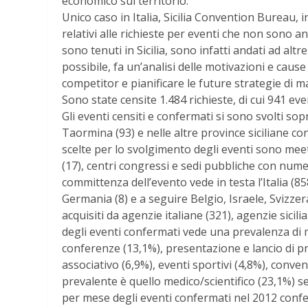
economico sul territorio.
Unico caso in Italia, Sicilia Convention Bureau, 
relativi alle richieste per eventi che non sono 
sono tenuti in Sicilia, sono infatti andati ad altr
possibile, fa un’analisi delle motivazioni e caus
competitor e pianificare le future strategie di m
Sono state censite 1.484 richieste, di cui 941 ev
Gli eventi censiti e confermati si sono svolti so
Taormina (93) e nelle altre province siciliane co
scelte per lo svolgimento degli eventi sono meet
(17), centri congressi e sedi pubbliche con numer
committenza dell’evento vede in testa l’Italia (858
Germania (8) e a seguire Belgio, Israele, Svizzer
acquisiti da agenzie italiane (321), agenzie sicili
degli eventi confermati vede una prevalenza di 
conferenze (13,1%), presentazione e lancio di pr
associativo (6,9%), eventi sportivi (4,8%), conven
prevalente è quello medico/scientifico (23,1%) s
per mese degli eventi confermati nel 2012 confe