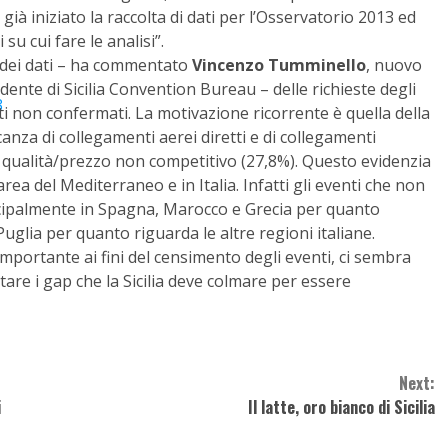
à iniziato la raccolta di dati per l’Osservatorio 2013 ed
su cui fare le analisi”.
i dei dati – ha commentato
Vincenzo Tumminello
, nuovo
dente di Sicilia Convention Bureau – delle richieste degli
i non confermati. La motivazione ricorrente è quella della
nza di collegamenti aerei diretti e di collegamenti
o qualità/prezzo non competitivo (27,8%). Questo evidenzia
’area del Mediterraneo e in Italia. Infatti gli eventi che non
rincipalmente in Spagna, Marocco e Grecia per quanto
uglia per quanto riguarda le altre regioni italiane.
mportante ai fini del censimento degli eventi, ci sembra
are i gap che la Sicilia deve colmare per essere
Next:
i
Il latte, oro bianco di Sicilia