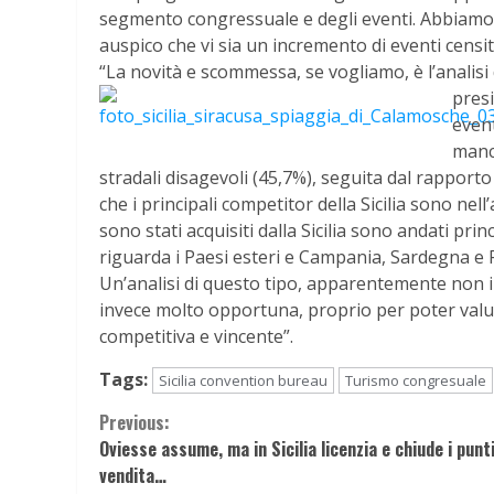
segmento congressuale e degli eventi. Abbiamo gi
auspico che vi sia un incremento di eventi censiti 
“La novità e scommessa, se vogliamo, è l’analis
presi
event
manca
stradali disagevoli (45,7%), seguita dal rapport
che i principali competitor della Sicilia sono nell
sono stati acquisiti dalla Sicilia sono andati p
riguarda i Paesi esteri e Campania, Sardegna e P
Un’analisi di questo tipo, apparentemente non i
invece molto opportuna, proprio per poter valut
competitiva e vincente”.
Tags:
Sicilia convention bureau
Turismo congresuale
Continue
Previous:
Oviesse assume, ma in Sicilia licenzia e chiude i punt
Reading
vendita…