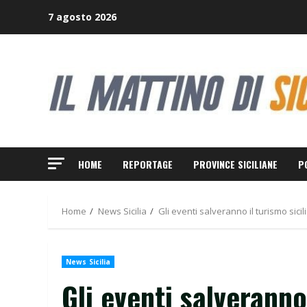
Skip
7 agosto 2026
to
content
HOME
REPORTAGE
PROVINCE SICILIANE
P
Home
News Sicilia
Gli eventi salveranno il turismo sici
News Sicilia
Gli eventi salveranno