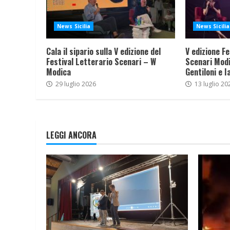
News Sicilia
News Sicilia
Cala il sipario sulla V edizione del
V edizione Fe
Festival Letterario Scenari – W
Scenari Modi
Modica
Gentiloni e I
29 luglio 2026
13 luglio 20
LEGGI ANCORA