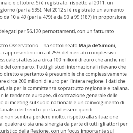
nnaio e ottobre. Si è registrato, rispetto al 2011, un
giorno (pari a 535). Nel 2012 si è registrato un aumento
 da 10 a 49 (pari a 479) e da 50 a 99 (187) in proporzione
delegati per 56.120 pernottamenti, con un fatturato
nostro Osservatorio – ha sottolineato
Maja de’Simoni,
 – rappresentino circa il 25% del mercato complessivo
ressuale si attesta a circa 100 milioni di euro che anche nel
e del comparto. Tutti gli studi internazionali rilevano che
rato diretto e pertanto è presumibile che complessivamente
 circa 200 milioni di euro per l’intera regione. I dati che
nti, sia per la committenza soprattutto regionale e italiana,
con le tendenze europee, di contrazione generale delle
gio di meeting sul suolo nazionale e un coinvolgimento di
nalisi dei trend ci porta ad essere quindi
ne non sembra perdere molto, rispetto alla situazione
 qualora ci sia una sinergia da parte di tutti gli attori per
uristico della Regione, con un focus importante sul