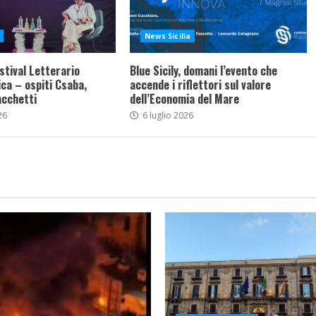
News Sicilia
stival Letterario
Blue Sicily, domani l’evento che
ca – ospiti Csaba,
accende i riflettori sul valore
acchetti
dell’Economia del Mare
26
6 luglio 2026