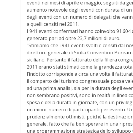
eventi nei mesi di aprile e maggio, seguiti da ge
aumento notevole degli eventi con durata di un 
degli eventi con un numero di delegati che vanno
a quelli censiti nel 2011.
I 941 eventi confermati hanno coinvolto 91.604 
generato pari ad oltre 23,7 milioni di euro.
“Stimiamo che i 941 eventi svolti e censiti dal 
direttore generale di Sicilia Convention Bureau
siciliano. Pertanto il fatturato della filiera cong
2011 erano stati stimati come la grandezza total
l’indotto corrisponde a circa una volta il fattu
il comparto del turismo congressuale possa valere
ad una prima analisi, sia per la durata degli eve
non sembrano positivi, sono in realtà in linea 
spesa e della durata in giornate, con un privile
un minor numero di partecipanti per evento. Un’a
prudenzialmente ottimisti, poiché la destinazio
generale, fatto che fa ben sperare in una ripresa,
una programmazione strategica dello sviluppo t