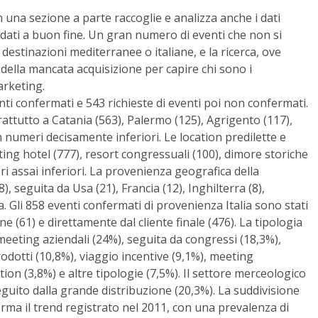
in una sezione a parte raccoglie e analizza anche i dati
andati a buon fine. Un gran numero di eventi che non si
e destinazioni mediterranee o italiane, e la ricerca, ove
e della mancata acquisizione per capire chi sono i
arketing.
enti confermati e 543 richieste di eventi poi non confermati.
prattutto a Catania (563), Palermo (125), Agrigento (117),
n numeri decisamente inferiori. Le location predilette e
ing hotel (777), resort congressuali (100), dimore storiche
i assai inferiori. La provenienza geografica della
), seguita da Usa (21), Francia (12), Inghilterra (8),
a. Gli 858 eventi confermati di provenienza Italia sono stati
ane (61) e direttamente dal cliente finale (476). La tipologia
meeting aziendali (24%), seguita da congressi (18,3%),
odotti (10,8%), viaggio incentive (9,1%), meeting
tion (3,8%) e altre tipologie (7,5%). Il settore merceologico
eguito dalla grande distribuzione (20,3%). La suddivisione
rma il trend registrato nel 2011, con una prevalenza di