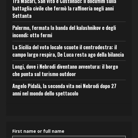
Tra Macari, San Vito e Custonaci: il docufilm sulla
battaglia civile che fermò la raffineria negli anni
Settanta
Palermo, fermata la banda del kalashnikov e degli
incendi: otto fermi
La Sicilia del voto locale scuote il centrodestra: il
campo largo respira, De Luca resta ago della bilancia
Longi, dove i Nebrodi diventano avventura: il borgo
che punta sul turismo outdoor
Angelo Pidalà, la seconda vita nei Nebrodi dopo 27
anni nel mondo dello spettacolo
First name or full name