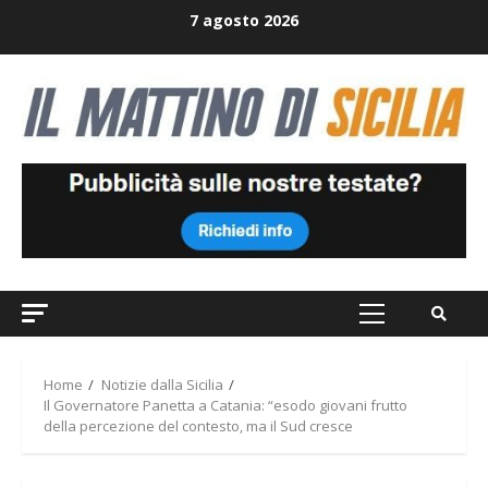
Skip
7 agosto 2026
to
content
Primary
Menu
Home
Notizie dalla Sicilia
Il Governatore Panetta a Catania: “esodo giovani frutto
della percezione del contesto, ma il Sud cresce