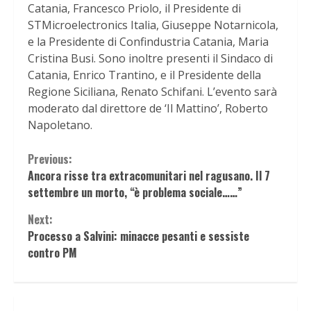
Catania, Francesco Priolo, il Presidente di
STMicroelectronics Italia, Giuseppe Notarnicola,
e la Presidente di Confindustria Catania, Maria
Cristina Busi. Sono inoltre presenti il Sindaco di
Catania, Enrico Trantino, e il Presidente della
Regione Siciliana, Renato Schifani. L’evento sarà
moderato dal direttore de ‘Il Mattino’, Roberto
Napoletano.
Continue
Previous:
Ancora risse tra extracomunitari nel ragusano. Il 7
Reading
settembre un morto, “è problema sociale……”
Next:
Processo a Salvini: minacce pesanti e sessiste
contro PM