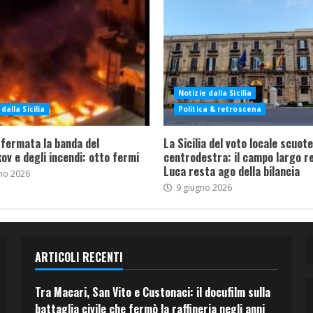
Notizie dalla Sicilia
dalla Sicilia
Politica & retroscena
 fermata la banda del
La Sicilia del voto locale scuote 
ov e degli incendi: otto fermi
centrodestra: il campo largo re
Luca resta ago della bilancia
no 2026
9 giugno 2026
ARTICOLI RECENTI
Tra Macari, San Vito e Custonaci: il docufilm sulla
battaglia civile che fermò la raffineria negli anni