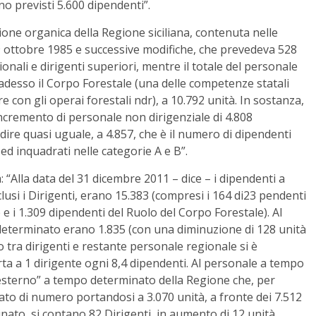
no previsti 5.600 dipendenti”.
ione organica della Regione siciliana, contenuta nelle
29 ottobre 1985 e successive modifiche, che prevedeva 528
egionali e dirigenti superiori, mentre il totale del personale
esso il Corpo Forestale (una delle competenze statali
 con gli operai forestali ndr), a 10.792 unità. In sostanza,
ncremento di personale non dirigenziale di 4.808
ire quasi uguale, a 4.857, che è il numero di dipendenti
d inquadrati nelle categorie A e B”.
: “Alla data del 31 dicembre 2011 – dice – i dipendenti a
lusi i Dirigenti, erano 15.383 (compresi i 164 di23 pendenti
 e i 1.309 dipendenti del Ruolo del Corpo Forestale). Al
determinato erano 1.835 (con una diminuzione di 128 unità
 tra dirigenti e restante personale regionale si è
rta a 1 dirigente ogni 8,4 dipendenti. Al personale a tempo
“esterno” a tempo determinato della Regione che, per
sato di numero portandosi a 3.070 unità, a fronte dei 7.512
nato, si contano 82 Dirigenti, in aumento di 12 unità