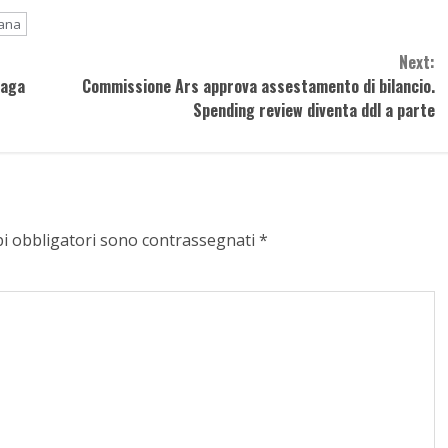
iana
Next:
paga
Commissione Ars approva assestamento di bilancio.
Spending review diventa ddl a parte
pi obbligatori sono contrassegnati
*