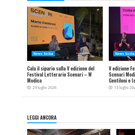
News Sicilia
News Sicilia
Cala il sipario sulla V edizione del
V edizione Fe
Festival Letterario Scenari – W
Scenari Modi
Modica
Gentiloni e I
29 luglio 2026
13 luglio 20
LEGGI ANCORA