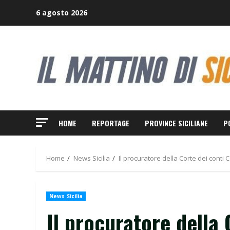
Skip
6 agosto 2026
to
content
HOME
REPORTAGE
PROVINCE SICILIANE
P
Home
News Sicilia
Il procuratore della Corte dei conti 
News Sicilia
Il procuratore della 