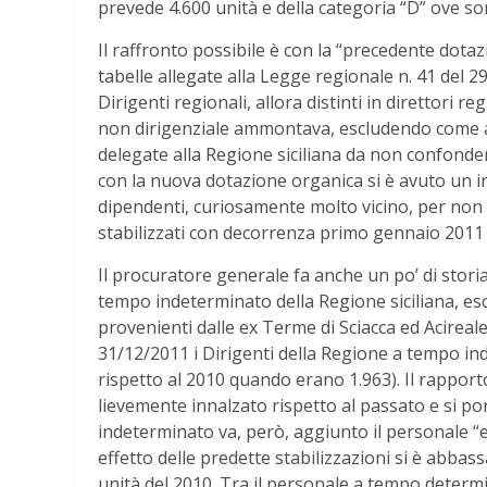
prevede 4.600 unità e della categoria “D” ove so
Il raffronto possibile è con la “precedente dotaz
tabelle allegate alla Legge regionale n. 41 del 
Dirigenti regionali, allora distinti in direttori r
non dirigenziale ammontava, escludendo come ad
delegate alla Regione siciliana da non confondere
con la nuova dotazione organica si è avuto un i
dipendenti, curiosamente molto vicino, per non d
stabilizzati con decorrenza primo gennaio 2011 e
Il procuratore generale fa anche un po’ di storia
tempo indeterminato della Regione siciliana, esc
provenienti dalle ex Terme di Sciacca ed Acireale
31/12/2011 i Dirigenti della Regione a tempo in
rispetto al 2010 quando erano 1.963). Il rapporto
lievemente innalzato rispetto al passato e si po
indeterminato va, però, aggiunto il personale 
effetto delle predette stabilizzazioni si è abbas
unità del 2010. Tra il personale a tempo determi