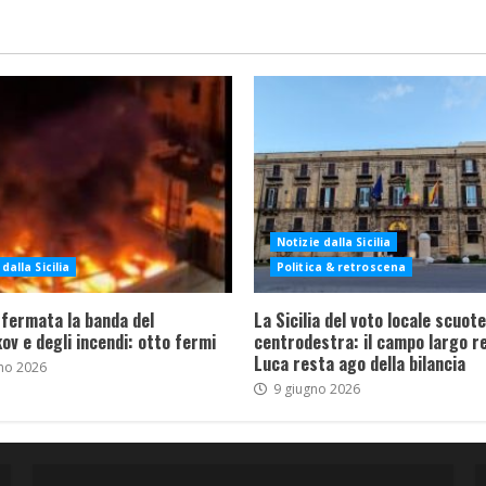
Notizie dalla Sicilia
dalla Sicilia
Politica & retroscena
 fermata la banda del
La Sicilia del voto locale scuote 
ov e degli incendi: otto fermi
centrodestra: il campo largo re
Luca resta ago della bilancia
no 2026
9 giugno 2026