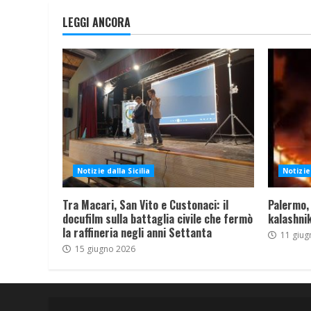
LEGGI ANCORA
Notizie dalla Sicilia
Notizie 
Tra Macari, San Vito e Custonaci: il
Palermo,
docufilm sulla battaglia civile che fermò
kalashnik
la raffineria negli anni Settanta
11 giug
15 giugno 2026