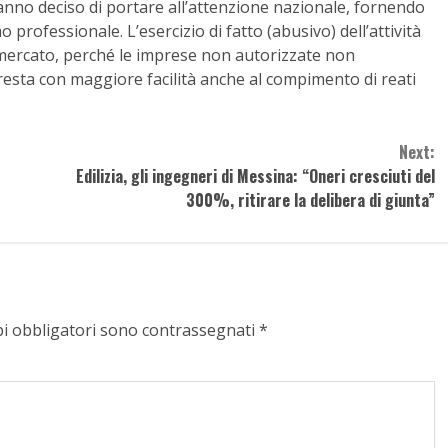
anno deciso di portare all’attenzione nazionale, fornendo
mo professionale. L’esercizio di fatto (abusivo) dell’attività
 mercato, perché le imprese non autorizzate non
 presta con maggiore facilità anche al compimento di reati
Next:
Edilizia, gli ingegneri di Messina: “Oneri cresciuti del
300%, ritirare la delibera di giunta”
pi obbligatori sono contrassegnati
*