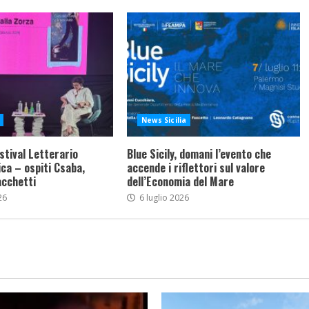
News Sicilia
stival Letterario
Blue Sicily, domani l’evento che
ca – ospiti Csaba,
accende i riflettori sul valore
acchetti
dell’Economia del Mare
26
6 luglio 2026