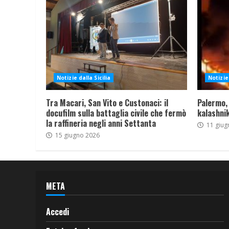
Notizie dalla Sicilia
Notizie 
Tra Macari, San Vito e Custonaci: il
Palermo,
docufilm sulla battaglia civile che fermò
kalashnik
la raffineria negli anni Settanta
11 giug
15 giugno 2026
META
Accedi