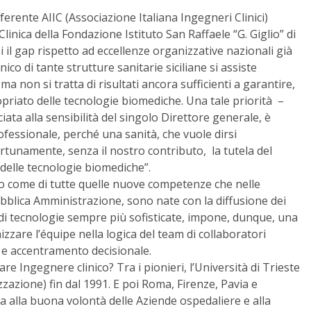
eferente AIIC (Associazione Italiana Ingegneri Clinici)
Clinica della Fondazione Istituto San Raffaele “G. Giglio” di
 il gap rispetto ad eccellenze organizzative nazionali già
ico di tante strutture sanitarie siciliane si assiste
a non si tratta di risultati ancora sufficienti a garantire,
priato delle tecnologie biomediche. Una tale priorità –
ata alla sensibilità del singolo Direttore generale, è
ofessionale, perché una sanità, che vuole dirsi
tunamente, senza il nostro contributo, la tutela del
a delle tecnologie biomediche”.
co come di tutte quelle nuove competenze che nelle
ubblica Amministrazione, sono nate con la diffusione dei
e di tecnologie sempre più sofisticate, impone, dunque, una
zare l’équipe nella logica del team di collaboratori
à e accentramento decisionale.
re Ingegnere clinico? Tra i pionieri, l’Università di Trieste
zazione) fin dal 1991. E poi Roma, Firenze, Pavia e
ata alla buona volontà delle Aziende ospedaliere e alla