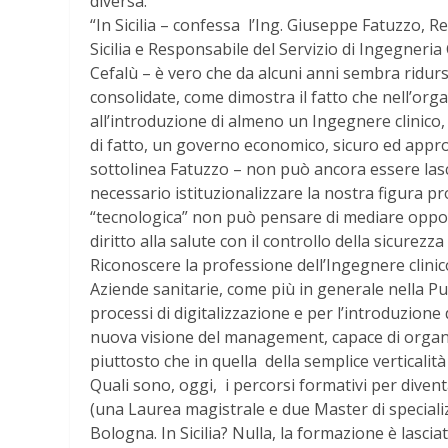
diversa.
“In Sicilia – confessa l’Ing. Giuseppe Fatuzzo, R
Sicilia e Responsabile del Servizio di Ingegneria 
Cefalù – è vero che da alcuni anni sembra ridursi
consolidate, come dimostra il fatto che nell’organ
all’introduzione di almeno un Ingegnere clinico, m
di fatto, un governo economico, sicuro ed appro
sottolinea Fatuzzo – non può ancora essere lasci
necessario istituzionalizzare la nostra figura pr
“tecnologica” non può pensare di mediare oppor
diritto alla salute con il controllo della sicurezz
Riconoscere la professione dell’Ingegnere clini
Aziende sanitarie, come più in generale nella P
processi di digitalizzazione e per l’introduzion
nuova visione del management, capace di organiz
piuttosto che in quella della semplice verticalit
Quali sono, oggi, i percorsi formativi per diventa
(una Laurea magistrale e due Master di specializ
Bologna. In Sicilia? Nulla, la formazione è lasci