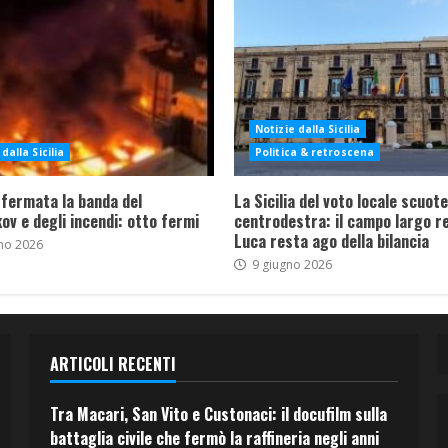
Notizie dalla Sicilia
dalla Sicilia
Politica & retroscena
 fermata la banda del
La Sicilia del voto locale scuote 
ov e degli incendi: otto fermi
centrodestra: il campo largo re
Luca resta ago della bilancia
no 2026
9 giugno 2026
ARTICOLI RECENTI
Tra Macari, San Vito e Custonaci: il docufilm sulla
battaglia civile che fermò la raffineria negli anni