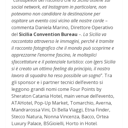
“
Consapevoli del riscontro che la Sicilia ottiene sui
social network, ed Instagram in particolare, non
potevamo non candidare la destinazione per
ospitare un evento così vicino alle nostre corde
–
commenta Daniela Marino, Direttore Operativo
del
Sicilia Convention Bureau
–.
La Sicilia va
raccontata attraverso le immagini, perché è tramite
il racconto fotografico che il mondo può scoprirne e
apprezzarne l’enorme fascino, le molteplici
sfaccettature e il potenziale turistico: con Igers Sicilia
si è creato un ottimo feeling da principio, il nostro
lavoro di squadra ha reso possibile un sogno
”. Tra
gli sponsor e i partner tecnici dell’evento si
leggono grandi nomi come Four Points by
Sheraton Catania Hotel, main venue dell’evento,
ATAHotel, Pop-Up Market, Tomarchio, Averna,
Mandrarossa Vini, Di Bella Viaggi, Etna Finder,
Stecco Natura, Nonna Vincenza, Bacco, Ortea
Luxury Palace, BSGioielli, Horto in Hotel.