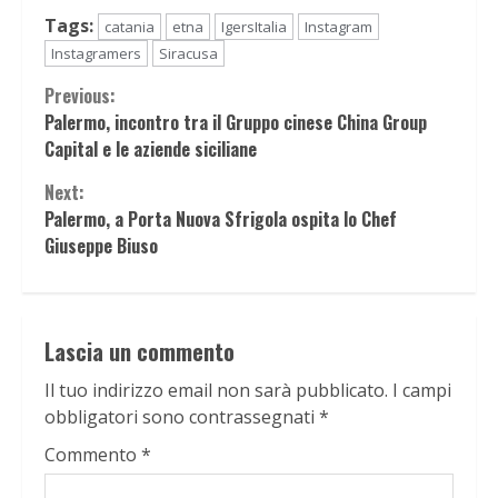
Tags:
catania
etna
IgersItalia
Instagram
Instagramers
Siracusa
Continue
Previous:
Palermo, incontro tra il Gruppo cinese China Group
Reading
Capital e le aziende siciliane
Next:
Palermo, a Porta Nuova Sfrigola ospita lo Chef
Giuseppe Biuso
Lascia un commento
Il tuo indirizzo email non sarà pubblicato.
I campi
obbligatori sono contrassegnati
*
Commento
*