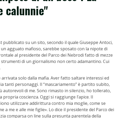
e calunnie"
ost pubblicato su un sito, secondo il quale Giuseppe Antoci,
d un agguato mafioso, sarebbe sposato con la nipote di
rontale al presidente del Parco dei Nebrodi fatto di mezze
i strumenti di un giornalismo non certo adamantino. Cui
.
rivata solo dalla mafia. Aver fatto saltare interessi ed
bbia tanti personaggi. Il “mascariamento” è partito subito,
 autorevoli di me. Sono rimasto in silenzio, ho tollerato,
a propria coscienza. Oggi si raggiunge l’apice. Il
iono utilizzare addirittura contro mia moglie, come se
a me e alle mie figlie». Lo dice il presidente del Parco dei
ia comparsa on line sulla presunta parentela della