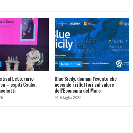
News Sicilia
stival Letterario
Blue Sicily, domani l’evento che
ca – ospiti Csaba,
accende i riflettori sul valore
acchetti
dell’Economia del Mare
26
6 luglio 2026