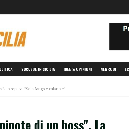
OLITICA
SUCCEDE IN SICILIA
IDEE & OPINIONI
NEBRODI
EC
s". La replica: "Solo fango e calunnie"
nipote di un boss". La