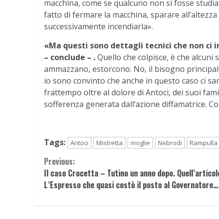
macchina, come se qualcuno non si fosse studiat
fatto di fermare la macchina, sparare all’altezz
successivamente incendiarla».
«Ma questi sono dettagli tecnici che non ci 
– conclude – .
Quello che colpisce, è che alcuni 
ammazzano, estorcono. No, il bisogno principale 
io sono convinto che anche in questo caso ci sar
frattempo oltre al dolore di Antoci, dei suoi fami
sofferenza generata dall’azione diffamatrice. Cor
Tags:
Antoci
Mistretta
moglie
Nebrodi
Rampulla
Continue
Previous:
Il caso Crocetta – Tutino un anno dopo. Quell’articol
Reading
L’Espresso che quasi costò il posto al Governatore…