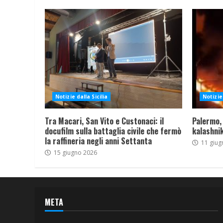
Notizie dalla Sicilia
Notizie 
Tra Macari, San Vito e Custonaci: il
Palermo,
docufilm sulla battaglia civile che fermò
kalashnik
la raffineria negli anni Settanta
11 giug
15 giugno 2026
META