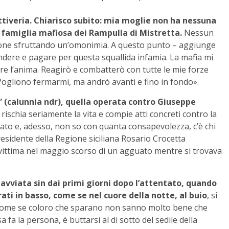
ttiveria. Chiarisco subito: mia moglie non ha nessuna
 famiglia mafiosa dei Rampulla di Mistretta.
Nessun
ione sfruttando un’omonimia. A questo punto – aggiunge
ere e pagare per questa squallida infamia. La mafia mi
are l’anima. Reagirò e combatterò con tutte le mie forze
Vogliono fermarmi, ma andrò avanti e fino in fondo».
 (calunnia ndr), quella operata contro Giuseppe
ischia seriamente la vita e compie atti concreti contro la
ntato e, adesso, non so con quanta consapevolezza, c’è chi
residente della Regione siciliana Rosario Crocetta
 vittima nel maggio scorso di un agguato mentre si trovava
avviata sin dai primi giorni dopo l’attentato, quando
rati in basso, come se nel cuore della notte, al buio
, si
, come se coloro che sparano non sanno molto bene che
fa la persona, è buttarsi al di sotto del sedile della