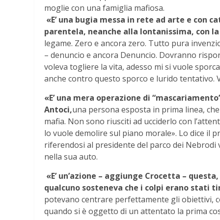
moglie con una famiglia mafiosa.
«E’ una bugia messa in rete ad arte e con ca
parentela, neanche alla lontanissima, con la
legame. Zero e ancora zero. Tutto pura invenz
– denuncio e ancora Denuncio. Dovranno rispond
voleva togliere la vita, adesso mi si vuole sporc
anche contro questo sporco e lurido tentativo. 
«E’ una mera operazione di “mascariamento”
Antoci,
una persona esposta in prima linea, che r
mafia. Non sono riusciti ad ucciderlo con l’atte
lo vuole demolire sul piano morale». Lo dice il p
riferendosi al presidente del parco dei Nebrodi
nella sua auto.
«E’ un’azione – aggiunge Crocetta – questa, 
qualcuno sosteneva che i colpi erano stati ti
potevano centrare perfettamente gli obiettivi
quando si è oggetto di un attentato la prima cosa 