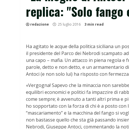
replica: "Solo fango 
redazione
25 luglio 2016
3 min read
Ha agitato le acque della politica siciliana un p
il presidente del Parco dei Nebrodi scampato a
una capo – mafia. Un attacco in piena regola e f
parole, detto e non detto, e un armamentario d
Antoci (e non solo lui) ha risposto con fermezza
«Vergogna! Sapevo che la minaccia non sarebbe ar
equilibri economici e politici fa impazzire di ra
come sempre; è avvenuto a tanti altri prima e più
ho sopportato con la forza di chi è a posto con l
“mascariamento” e la macchina del fango si vogl
non bastasse quello che sta già passando insieme 
Nebrodi, Giuseppe Antoci, commentando la notiz