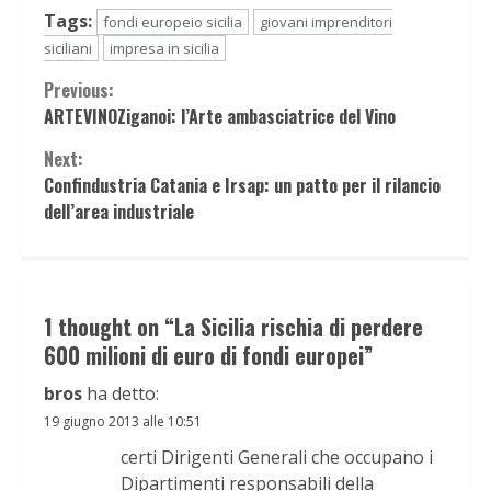
Tags:
fondi europeio sicilia
giovani imprenditori
siciliani
impresa in sicilia
Continue
Previous:
ARTEVINOZiganoi: l’Arte ambasciatrice del Vino
Reading
Next:
Confindustria Catania e Irsap: un patto per il rilancio
dell’area industriale
1 thought on “
La Sicilia rischia di perdere
600 milioni di euro di fondi europei
”
bros
ha detto:
19 giugno 2013 alle 10:51
certi Dirigenti Generali che occupano i
Dipartimenti responsabili della