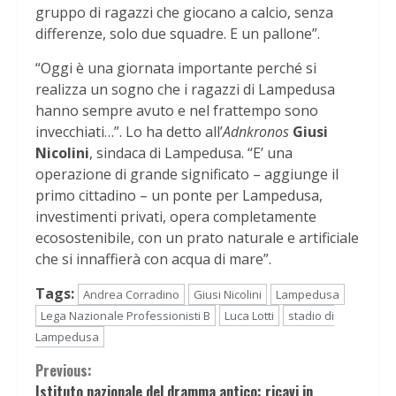
gruppo di ragazzi che giocano a calcio, senza
differenze, solo due squadre. E un pallone”.
“Oggi è una giornata importante perché si
realizza un sogno che i ragazzi di Lampedusa
hanno sempre avuto e nel frattempo sono
invecchiati…”. Lo ha detto all’
Adnkronos
Giusi
Nicolini
, sindaca di Lampedusa. “E’ una
operazione di grande significato – aggiunge il
primo cittadino – un ponte per Lampedusa,
investimenti privati, opera completamente
ecosostenibile, con un prato naturale e artificiale
che si innaffierà con acqua di mare”.
Tags:
Andrea Corradino
Giusi Nicolini
Lampedusa
Lega Nazionale Professionisti B
Luca Lotti
stadio di
Lampedusa
Continue
Previous:
Istituto nazionale del dramma antico: ricavi in