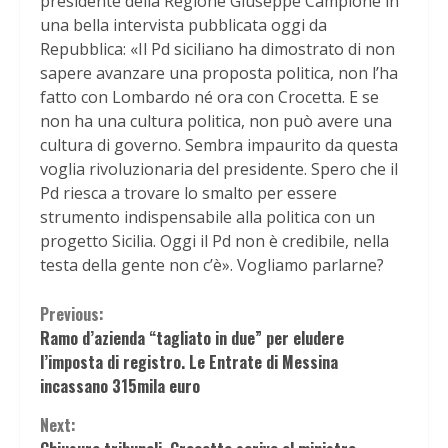
presidente della Regione Giuseppe Campione in
una bella intervista pubblicata oggi da
Repubblica: «Il Pd siciliano ha dimostrato di non
sapere avanzare una proposta politica, non l’ha
fatto con Lombardo né ora con Crocetta. E se
non ha una cultura politica, non può avere una
cultura di governo. Sembra impaurito da questa
voglia rivoluzionaria del presidente. Spero che il
Pd riesca a trovare lo smalto per essere
strumento indispensabile alla politica con un
progetto Sicilia. Oggi il Pd non è credibile, nella
testa della gente non c’è». Vogliamo parlarne?
Continue
Previous:
Ramo d’azienda “tagliato in due” per eludere
Reading
l’imposta di registro. Le Entrate di Messina
incassano 315mila euro
Next: