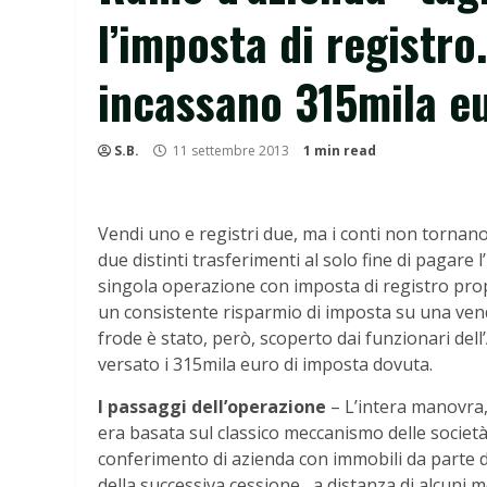
l’imposta di registro
incassano 315mila e
S.B.
11 settembre 2013
1 min read
Vendi uno e registri due, ma i conti non torna
due distinti trasferimenti al solo fine di pagare
singola operazione con imposta di registro propo
un consistente risparmio di imposta su una vendita
frode è stato, però, scoperto dai funzionari dell
versato i 315mila euro di imposta dovuta.
I passaggi dell’operazione
– L’intera manovra,
era basata sul classico meccanismo delle società
conferimento di azienda con immobili da parte di
della successiva cessione, a distanza di alcuni me