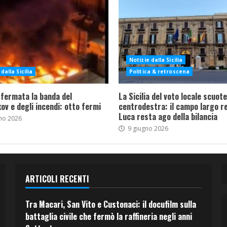
Notizie dalla Sicilia
dalla Sicilia
Politica & retroscena
 fermata la banda del
La Sicilia del voto locale scuote 
ov e degli incendi: otto fermi
centrodestra: il campo largo re
Luca resta ago della bilancia
no 2026
9 giugno 2026
ARTICOLI RECENTI
Tra Macari, San Vito e Custonaci: il docufilm sulla
battaglia civile che fermò la raffineria negli anni