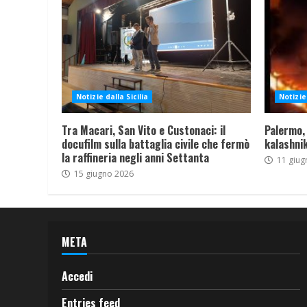
Notizie dalla Sicilia
Notizie 
Tra Macari, San Vito e Custonaci: il
Palermo,
docufilm sulla battaglia civile che fermò
kalashnik
la raffineria negli anni Settanta
11 giug
15 giugno 2026
META
Accedi
Entries feed