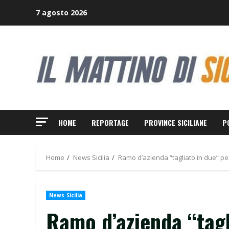
Skip
7 agosto 2026
to
content
HOME
REPORTAGE
PROVINCE SICILIANE
P
Home
News Sicilia
Ramo d’azienda “tagliato in due” pe
News Sicilia
Ramo d’azienda “tagl