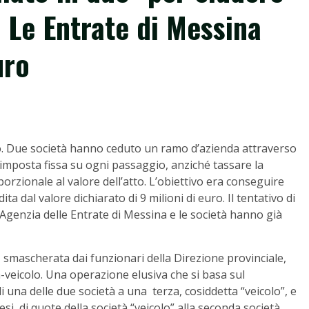
. Le Entrate di Messina
uro
no. Due società hanno ceduto un ramo d’azienda attraverso
 l’imposta fissa su ogni passaggio, anziché tassare la
rzionale al valore dell’atto. L’obiettivo era conseguire
 dal valore dichiarato di 9 milioni di euro. Il tentativo di
’Agenzia delle Entrate di Messina e le società hanno già
 smascherata dai funzionari della Direzione provinciale,
-veicolo. Una operazione elusiva che si basa sul
 una delle due società a una terza, cosiddetta “veicolo”, e
si, di quote della società “veicolo” alla seconda società.