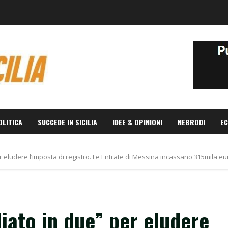
OLITICA
SUCCEDE IN SICILIA
IDEE & OPINIONI
NEBRODI
EC
r eludere l’imposta di registro. Le Entrate di Messina incassano 315mila eu
iato in due” per eludere