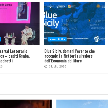
News Sicilia
stival Letterario
Blue Sicily, domani l’evento che
ca – ospiti Csaba,
accende i riflettori sul valore
acchetti
dell’Economia del Mare
26
6 luglio 2026