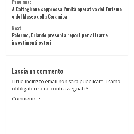
Continue
Previous:
A Caltagirone soppressa l’unità operativa del Turismo
Reading
e del Museo della Ceramica
Next:
Palermo, Orlando presenta report per attrarre
investimenti esteri
Lascia un commento
Il tuo indirizzo email non sarà pubblicato.
I campi
obbligatori sono contrassegnati
*
Commento
*