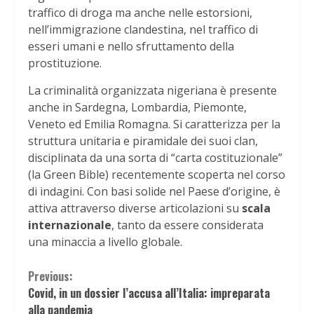
traffico di droga ma anche nelle estorsioni,
nell’immigrazione clandestina, nel traffico di
esseri umani e nello sfruttamento della
prostituzione.
La criminalità organizzata nigeriana è presente
anche in Sardegna, Lombardia, Piemonte,
Veneto ed Emilia Romagna. Si caratterizza per la
struttura unitaria e piramidale dei suoi clan,
disciplinata da una sorta di “carta costituzionale”
(la Green Bible) recentemente scoperta nel corso
di indagini. Con basi solide nel Paese d’origine, è
attiva attraverso diverse articolazioni su
scala
internazionale
, tanto da essere considerata
una minaccia a livello globale.
Continue
Previous:
Covid, in un dossier l’accusa all’Italia: impreparata
Reading
alla pandemia