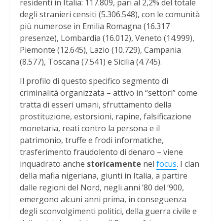
residenti in Italia: 117.809, pari al 2,2% del totale
degli stranieri censiti (5.306.548), con le comunità
più numerose in Emilia Romagna (16.317
presenze), Lombardia (16.012), Veneto (14.999),
Piemonte (12.645), Lazio (10.729), Campania
(8.577), Toscana (7.541) e Sicilia (4.745).
Il profilo di questo specifico segmento di
criminalità organizzata – attivo in “settori” come
tratta di esseri umani, sfruttamento della
prostituzione, estorsioni, rapine, falsificazione
monetaria, reati contro la persona e il
patrimonio, truffe e frodi informatiche,
trasferimento fraudolento di denaro – viene
inquadrato anche
storicamente
nel
focus
. I clan
della mafia nigeriana, giunti in Italia, a partire
dalle regioni del Nord, negli anni ’80 del ‘900,
emergono alcuni anni prima, in conseguenza
degli sconvolgimenti politici, della guerra civile e