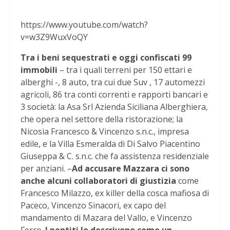
https://www.youtube.com/watch?
v=w3Z9WuxVoQY
Tra i beni sequestrati e oggi confiscati 99
immobili
– tra i quali terreni per 150 ettari e
alberghi -, 8 auto, tra cui due Suv , 17 automezzi
agricoli, 86 tra conti correnti e rapporti bancari e
3 società: la Asa Srl Azienda Siciliana Alberghiera,
che opera nel settore della ristorazione; la
Nicosia Francesco & Vincenzo s.n.c., impresa
edile, e la Villa Esmeralda di Di Salvo Piacentino
Giuseppa & C. s.n.c. che fa assistenza residenziale
per anziani. –
Ad accusare Mazzara ci sono
anche alcuni collaboratori di giustizia
come
Francesco Milazzo, ex killer della cosca mafiosa di
Paceco, Vincenzo Sinacori, ex capo del
mandamento di Mazara del Vallo, e Vincenzo
Ferro.
I pentiti lo descrivono come un