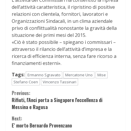
L’attività dei Commissari ha consentito la ripresa
dell’attività caratteristica, il ripristino di positive
relazioni con clientela, fornitori, lavoratori e
Organizzazioni Sindacali, in un clima aziendale
privo di conflittualità nonostante la gravità della
situazione dei primi mesi del 2015.
«Ciò è stato possibile – spiegano i commissari –
attraverso il rilancio dell’attività d’impresa e la
ricerca di efficienza interna, senza fare ricorso a
finanziamenti esterni».
Tags:
Ermanno Sgravato
Mercatone Uno
Mise
Stefano Coen
Vincenzo Tassinari
Continue
Previous:
Rifiuti, l'Anci porta a Singapore l'eccellenza di
Reading
Messina e Ragusa
Next:
E' morto Bernardo Provenzano