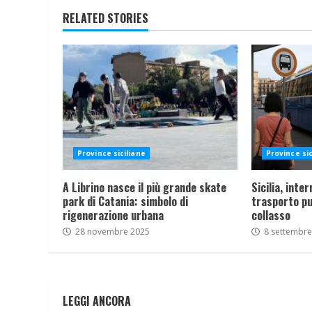
RELATED STORIES
Province siciliane
Province sic
A Librino nasce il più grande skate
Sicilia, inte
park di Catania: simbolo di
trasporto pu
rigenerazione urbana
collasso
28 novembre 2025
8 settembre
LEGGI ANCORA