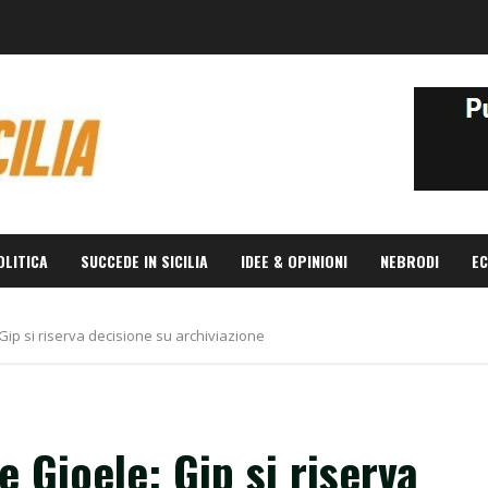
OLITICA
SUCCEDE IN SICILIA
IDEE & OPINIONI
NEBRODI
EC
 Gip si riserva decisione su archiviazione
e Gioele: Gip si riserva