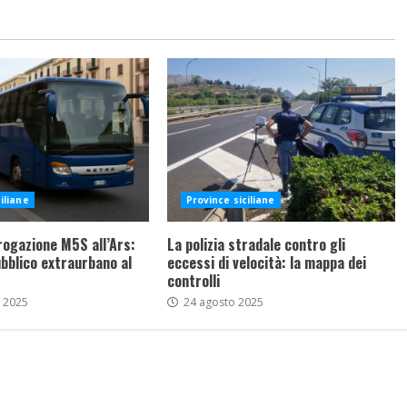
iliane
Province siciliane
rrogazione M5S all’Ars:
La polizia stradale contro gli
bblico extraurbano al
eccessi di velocità: la mappa dei
controlli
 2025
24 agosto 2025