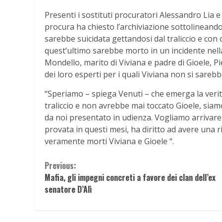
Presenti i sostituti procuratori Alessandro Lia e
procura ha chiesto l’archiviazione sottolineando 
sarebbe suicidata gettandosi dal traliccio e con 
quest’ultimo sarebbe morto in un incidente nell
Mondello, marito di Viviana e padre di Gioele, 
dei loro esperti per i quali Viviana non si sareb
“Speriamo – spiega Venuti – che emerga la verità
traliccio e non avrebbe mai toccato Gioele, siam
da noi presentato in udienza. Vogliamo arrivare 
provata in questi mesi, ha diritto ad avere una 
veramente morti Viviana e Gioele “.
Continue
Previous:
Mafia, gli impegni concreti a favore dei clan dell’ex
Reading
senatore D’Alì