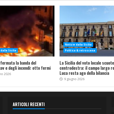
Notizie dalla Sicilia
dalla Sicilia
Politica & retroscena
 fermata la banda del
La Sicilia del voto locale scuote 
ov e degli incendi: otto fermi
centrodestra: il campo largo re
Luca resta ago della bilancia
no 2026
9 giugno 2026
ARTICOLI RECENTI