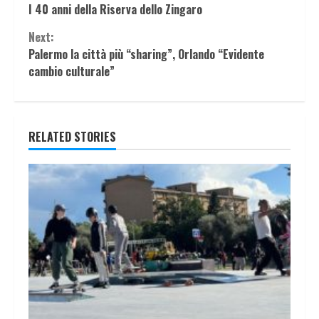
I 40 anni della Riserva dello Zingaro
Reading
Next:
Palermo la città più “sharing”, Orlando “Evidente
cambio culturale”
RELATED STORIES