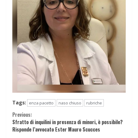
Tags:
enza pacetto
naso chiuso
rubriche
Continue
Previous:
Sfratto di inquilini in presenza di minori, è possibile?
Reading
Risponde l’avvocato Ester Mauro Scucces