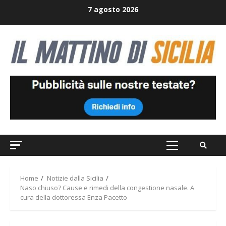
Skip
7 agosto 2026
to
content
Primary
Menu
Home
Notizie dalla Sicilia
Naso chiuso? Cause e rimedi della congestione nasale. A
cura della dottoressa Enza Pacetto