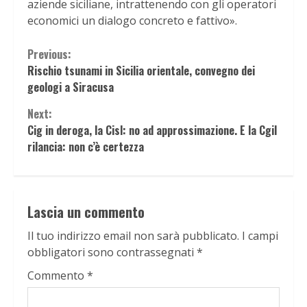
aziende siciliane, intrattenendo con gli operatori
economici un dialogo concreto e fattivo».
Continue
Previous:
Rischio tsunami in Sicilia orientale, convegno dei
Reading
geologi a Siracusa
Next:
Cig in deroga, la Cisl: no ad approssimazione. E la Cgil
rilancia: non c’è certezza
Lascia un commento
Il tuo indirizzo email non sarà pubblicato.
I campi
obbligatori sono contrassegnati
*
Commento
*