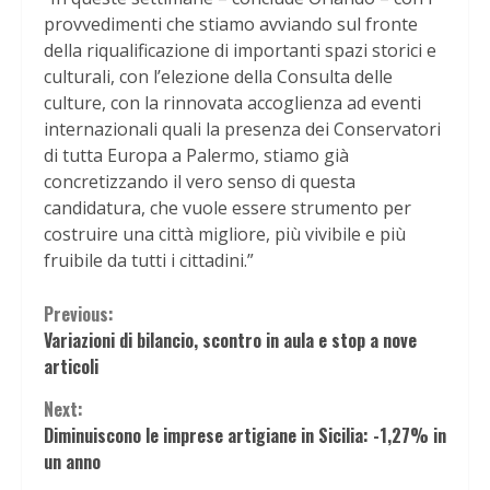
provvedimenti che stiamo avviando sul fronte
della riqualificazione di importanti spazi storici e
culturali, con l’elezione della Consulta delle
culture, con la rinnovata accoglienza ad eventi
internazionali quali la presenza dei Conservatori
di tutta Europa a Palermo, stiamo già
concretizzando il vero senso di questa
candidatura, che vuole essere strumento per
costruire una città migliore, più vivibile e più
fruibile da tutti i cittadini.”
Continue
Previous:
Variazioni di bilancio, scontro in aula e stop a nove
Reading
articoli
Next:
Diminuiscono le imprese artigiane in Sicilia: -1,27% in
un anno