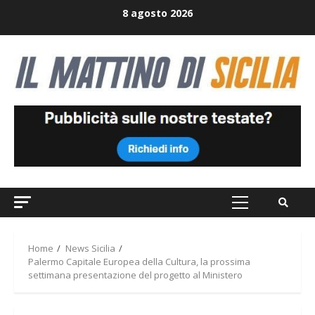
Skip
8 agosto 2026
to
content
Primary
Menu
Home
News Sicilia
Palermo Capitale Europea della Cultura, la prossima
settimana presentazione del progetto al Ministero