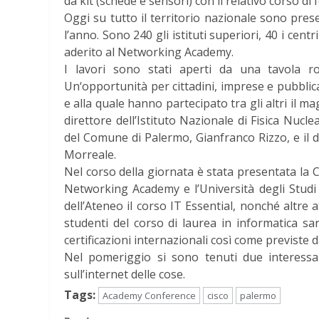
da kit (schede e sensori) con il relativo corso di 
Oggi su tutto il territorio nazionale sono pre
l’anno. Sono 240 gli istituti superiori, 40 i cen
aderito al Networking Academy.
I lavori sono stati aperti da una tavola r
Un‘opportunità per cittadini, imprese e pubbli
e alla quale hanno partecipato tra gli altri il mag
direttore dell’Istituto Nazionale di Fisica Nucle
del Comune di Palermo, Gianfranco Rizzo, e il 
Morreale.
Nel corso della giornata è stata presentata la 
Networking Academy e l’Università degli Studi 
dell’Ateneo il corso IT Essential, nonché altre a
studenti del corso di laurea in informatica sar
certificazioni internazionali così come previste d
Nel pomeriggio si sono tenuti due interessan
sull’internet delle cose.
Tags:
Academy Conference
cisco
palermo