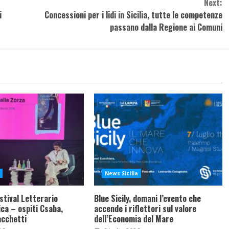
Next:
i
Concessioni per i lidi in Sicilia, tutte le competenze
passano dalla Regione ai Comuni
News Sicilia
stival Letterario
Blue Sicily, domani l’evento che
ca – ospiti Csaba,
accende i riflettori sul valore
acchetti
dell’Economia del Mare