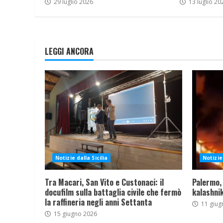
29 luglio 2026
13 luglio 20
LEGGI ANCORA
Notizie dalla Sicilia
Notizie 
Tra Macari, San Vito e Custonaci: il
Palermo,
docufilm sulla battaglia civile che fermò
kalashnik
la raffineria negli anni Settanta
11 giug
15 giugno 2026