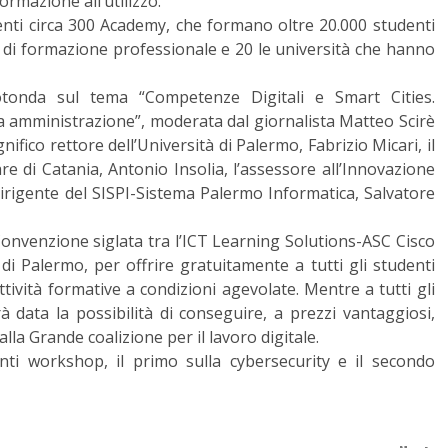
formazione all’utilizzo.
senti circa 300 Academy, che formano oltre 20.000 studenti
tri di formazione professionale e 20 le università che hanno
otonda sul tema “Competenze Digitali e Smart Cities.
ca amministrazione”, moderata dal giornalista Matteo Scirè
nifico rettore dell’Università di Palermo, Fabrizio Micari, il
are di Catania, Antonio Insolia, l’assessore all’Innovazione
dirigente del SISPI-Sistema Palermo Informatica, Salvatore
Convenzione siglata tra l’ICT Learning Solutions-ASC Cisco
di Palermo, per offrire gratuitamente a tutti gli studenti
ttività formative a condizioni agevolate. Mentre a tutti gli
à data la possibilità di conseguire, a prezzi vantaggiosi,
alla Grande coalizione per il lavoro digitale.
ti workshop, il primo sulla cybersecurity e il secondo