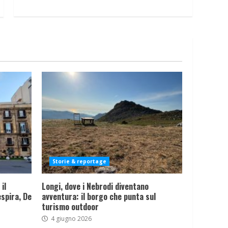
Storie & reportage
il
Longi, dove i Nebrodi diventano
spira, De
avventura: il borgo che punta sul
turismo outdoor
4 giugno 2026