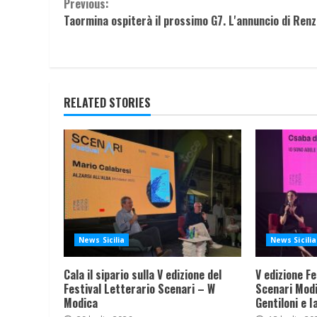
Continue
Previous:
Taormina ospiterà il prossimo G7. L'annuncio di Renz
Reading
RELATED STORIES
News Sicilia
News Sicilia
Cala il sipario sulla V edizione del
V edizione Fe
Festival Letterario Scenari – W
Scenari Modi
Modica
Gentiloni e I