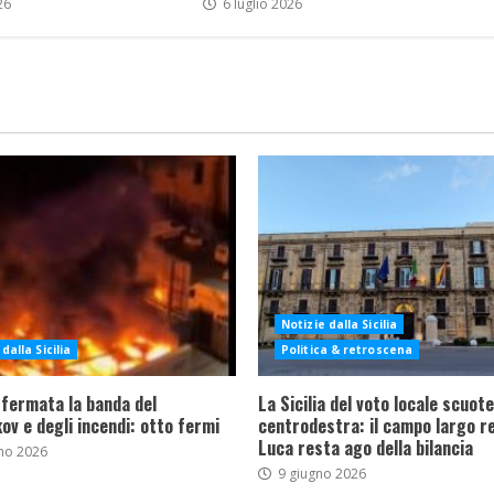
26
6 luglio 2026
Notizie dalla Sicilia
dalla Sicilia
Politica & retroscena
 fermata la banda del
La Sicilia del voto locale scuote 
ov e degli incendi: otto fermi
centrodestra: il campo largo re
Luca resta ago della bilancia
no 2026
9 giugno 2026