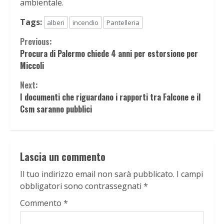
ambientale.
Tags:
alberi
incendio
Pantelleria
Continue
Previous:
Procura di Palermo chiede 4 anni per estorsione per
Reading
Miccoli
Next:
I documenti che riguardano i rapporti tra Falcone e il
Csm saranno pubblici
Lascia un commento
Il tuo indirizzo email non sarà pubblicato.
I campi
obbligatori sono contrassegnati
*
Commento
*