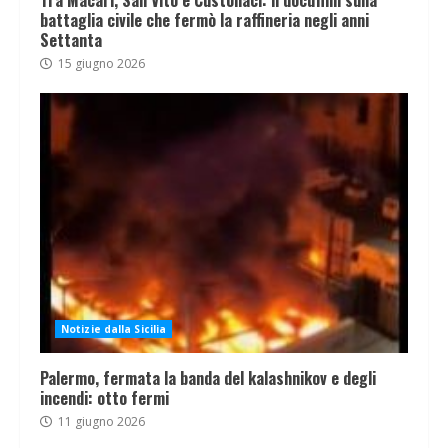
Tra Macari, San Vito e Custonaci: il docufilm sulla
battaglia civile che fermò la raffineria negli anni
Settanta
15 giugno 2026
Notizie dalla Sicilia
Palermo, fermata la banda del kalashnikov e degli
incendi: otto fermi
11 giugno 2026