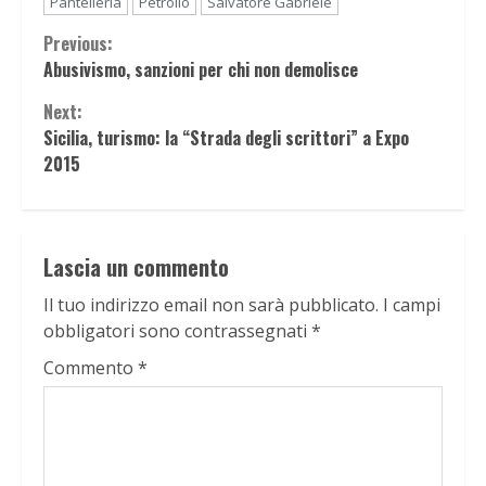
Pantelleria
Petrolio
Salvatore Gabriele
Continue
Previous:
Abusivismo, sanzioni per chi non demolisce
Reading
Next:
Sicilia, turismo: la “Strada degli scrittori” a Expo
2015
Lascia un commento
Il tuo indirizzo email non sarà pubblicato.
I campi
obbligatori sono contrassegnati
*
Commento
*