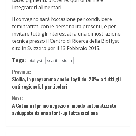
base, pigmenti, proteine, quindi farine e
integratori alimentari.
Il convegno sarà l’occasione per condividere i
temi trattati con le personalità presenti, e per
invitare tutti gli interessati a una dimostrazione
tecnica presso il Centro di Ricerca della BioHyst
sito in Svizzera per il 13 Febbraio 2015.
Tags:
biohyst
scarti
sicilia
Continue
Previous:
Sicilia, in programma anche tagli del 20% a tutti gli
Reading
enti regionali. I particolari
Next:
A Catania il primo negozio al mondo automatizzato
sviluppato da una start-up tutta siciliana