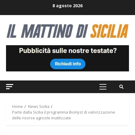
Skip
8 agosto 2026
to
content
Primary
Menu
Home
News Sicilia
Parte dalla Sicilia il programma BioHyst di valorizzazione
delle risorse agricole inutilizzate