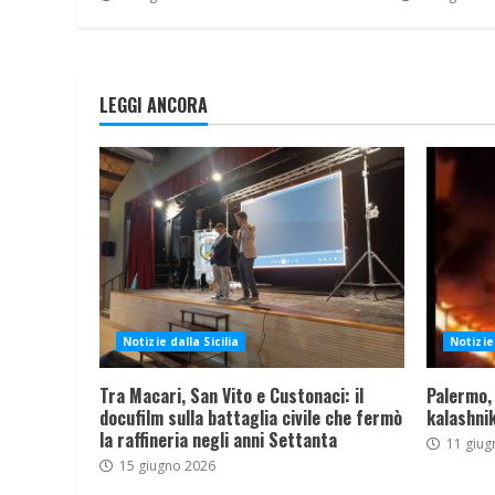
LEGGI ANCORA
Notizie dalla Sicilia
Notizie 
Tra Macari, San Vito e Custonaci: il
Palermo,
docufilm sulla battaglia civile che fermò
kalashnik
la raffineria negli anni Settanta
11 giug
15 giugno 2026