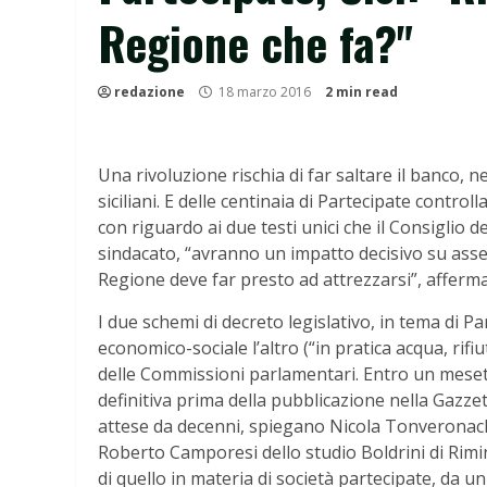
Regione che fa?"
redazione
18 marzo 2016
2 min read
Una rivoluzione rischia di far saltare il banco, 
siciliani. E delle centinaia di Partecipate control
con riguardo ai due testi unici che il Consiglio de
sindacato, “avranno un impatto decisivo su assett
Regione deve far presto ad attrezzarsi”, affer
I due schemi di decreto legislativo, in tema di Par
economico-sociale l’altro (“in pratica acqua, rifi
delle Commissioni parlamentari. Entro un meset
definitiva prima della pubblicazione nella Gazzet
attese da decenni, spiegano Nicola Tonveronachi 
Roberto Camporesi dello studio Boldrini di Rimini:
di quello in materia di società partecipate, da un