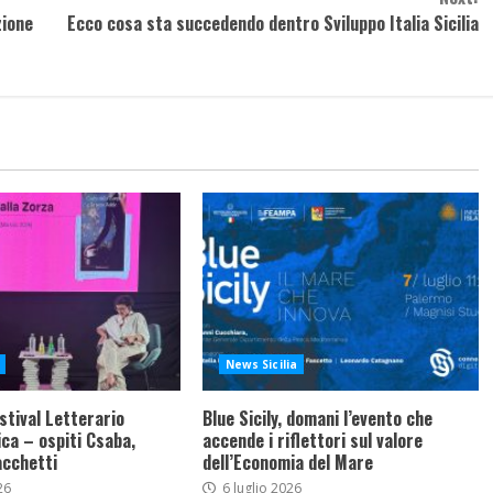
zione
Ecco cosa sta succedendo dentro Sviluppo Italia Sicilia
News Sicilia
stival Letterario
Blue Sicily, domani l’evento che
ca – ospiti Csaba,
accende i riflettori sul valore
acchetti
dell’Economia del Mare
26
6 luglio 2026