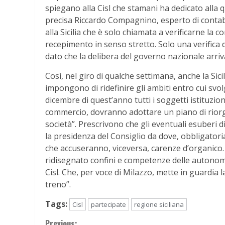
spiegano alla Cisl che stamani ha dedicato alla q
precisa Riccardo Compagnino, esperto di contabi
alla Sicilia che è solo chiamata a verificarne la
recepimento in senso stretto. Solo una verifica 
dato che la delibera del governo nazionale arriv
Così, nel giro di qualche settimana, anche la Sici
impongono di ridefinire gli ambiti entro cui svolg
dicembre di quest’anno tutti i soggetti istituzi
commercio, dovranno adottare un piano di riorga
società”. Prescrivono che gli eventuali esuberi
la presidenza del Consiglio da dove, obbligator
che accuseranno, viceversa, carenze d’organico.
ridisegnato confini e competenze delle autonomie
Cisl. Che, per voce di Milazzo, mette in guardia 
treno”.
Tags:
Cisl
partecipate
regione siciliana
Previous: