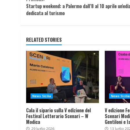
Continue
Startup weekend: a Palermo dall’8 al 10 aprile un'edi
Reading
dedicata al turismo
RELATED STORIES
News Sicilia
News Sicilia
Cala il sipario sulla V edizione del
V edizione Fe
Festival Letterario Scenari – W
Scenari Modi
Modica
Gentiloni e I
29 luglio 2026
13 luglio 20