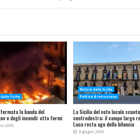
Notizie dalla Sicilia
dalla Sicilia
Politica & retroscena
 fermata la banda del
La Sicilia del voto locale scuote 
ov e degli incendi: otto fermi
centrodestra: il campo largo re
Luca resta ago della bilancia
no 2026
9 giugno 2026