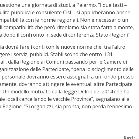
uestione una giornata di studi, a Palermo. “I due testi –
lità pubblica e consulente Cisl – si applicheranno anche
 compatibilità con le norme regionali. Non è necessario un
di compatibilità che però riteniamo sia stata fatta a monte,
a dopo il confronto in sede di conferenza Stato-Regioni”.
lia dovrà fare i conti con le nuove norme che, tra l’altro,
ere i servizi pubblici. Stabiliscono che entro il 31
onali, dalla Regione ai Comuni passando per le Camere di
nizzazione delle Partecipate, “pena lo scioglimento delle
 di personale dovranno essere assegnati a un fondo presso
iamente, dovranno attingere le eventuali altre Partecipate
 “Un modello mutuato dalla legge Delrio del 2014 che ha
 locali cancellando le vecchie Province”, segnalano alla
la Regione: “Si organizzi, sia pronta, non perda l’ennesimo
Next: