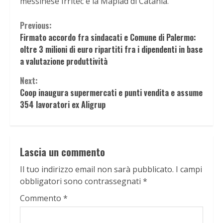
messinese Irritec e la Maplad di Catania.
Continue
Previous:
Firmato accordo fra sindacati e Comune di Palermo:
Reading
oltre 3 milioni di euro ripartiti fra i dipendenti in base
a valutazione produttività
Next:
Coop inaugura supermercati e punti vendita e assume
354 lavoratori ex Aligrup
Lascia un commento
Il tuo indirizzo email non sarà pubblicato.
I campi
obbligatori sono contrassegnati
*
Commento
*