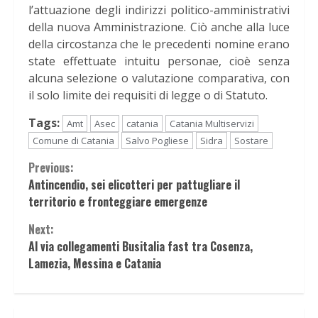
l’attuazione degli indirizzi politico-amministrativi
della nuova Amministrazione. Ciò anche alla luce
della circostanza che le precedenti nomine erano
state effettuate intuitu personae, cioè senza
alcuna selezione o valutazione comparativa, con
il solo limite dei requisiti di legge o di Statuto.
Tags:
Amt
Asec
catania
Catania Multiservizi
Comune di Catania
Salvo Pogliese
Sidra
Sostare
Continue
Previous:
Antincendio, sei elicotteri per pattugliare il
Reading
territorio e fronteggiare emergenze
Next:
Al via collegamenti Busitalia fast tra Cosenza,
Lamezia, Messina e Catania