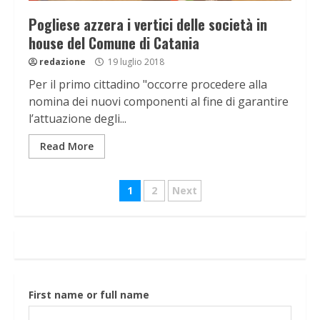
Pogliese azzera i vertici delle società in
house del Comune di Catania
redazione
19 luglio 2018
Per il primo cittadino "occorre procedere alla
nomina dei nuovi componenti al fine di garantire
l’attuazione degli...
Read More
Navigazione
1
2
Next
articoli
First name or full name