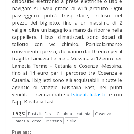
dispositivi elettronici a prese elettriche o usb e
navigare sul web grazie al wi-fi gratuito. Ogni
passeggero potrà trasportare, incluso nel
prezzo del biglietto, fino a un massimo di 2
valigie, oltre un bagaglio a mano da riporre nella
cappelliera. I bus, climatizzati, sono dotati di
toilette con wc chimico. Particolarmente
convenienti i prezzi, che vanno dai 10 euro per il
tragitto Lamezia Terme – Messina ai 12 euro per
Lamezia Terme – Catania e Cosenza -Messina,
fino ai 14 euro per il percorso tra Cosenza e
Catania. I biglietti sono già acquistabili in tutte le
agenzie di viaggio Busitalia Fast, nei punti
vendita convenzionati su
fsbusitaliafast.it
e con
l’app Busitalia Fast”.
Tags:
Busitalia Fast
Calabria
catania
Cosenza
Lamezia Terme
Messina
sicilia
Previous: